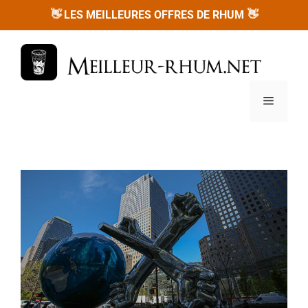
Aller
👋
LES MEILLEURES OFFRES DE RHUM
👋
au
contenu
Menu