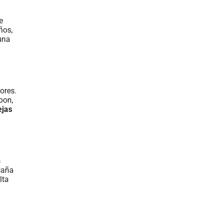
e
ños,
una
ores.
bon,
ejas
s
caña
lta