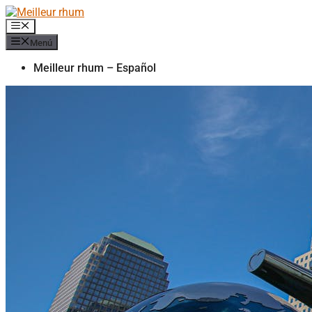
Saltar
al
Menú
contenido
Menú
Meilleur rhum – Español