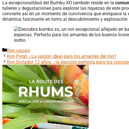
La excepcionalidad del Bumbu XO también reside en la
comun
talleres y degustaciones para explorar las riquezas de este pr
convierte así en un momento de convivencia que enriquece la e
dinámica fascinante en torno al descubrimiento y exploración
Categorías
Ron oscuro
Ron Pyrat: ¿La opción ideal para los amantes del ron?
Ron Dictador 12 años: ¿la elección perfecta para los conoc