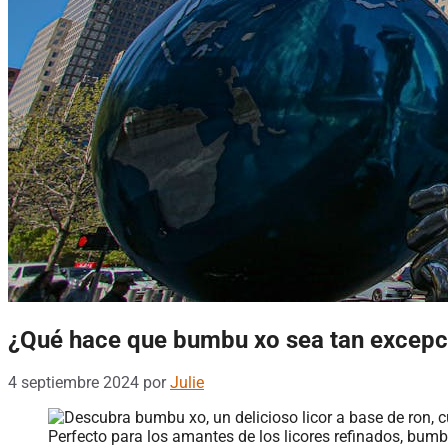
¿Qué hace que bumbu xo sea tan excepc
4 septiembre 2024
por
Julie