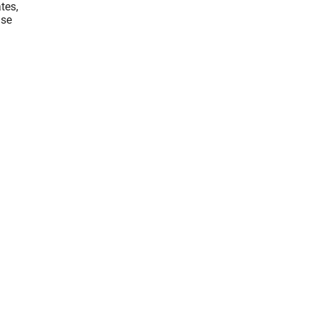
tes,
 se