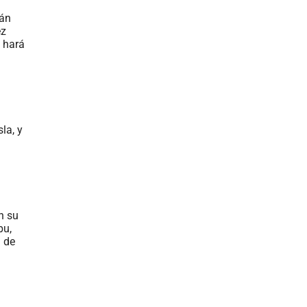
rán
ez
 hará
sla, y
n su
bu,
a de