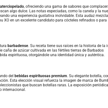
 aterciopelado
, ofreciendo una gama de sabores que complace
scan algo dulce. Las notas especiadas, como la canela y la nu
reando una experiencia gustativa inolvidable. Esta audaz mezcla
bu XO en un excelente candidato para cócteles refinados o para
ltura
barbadense
. Su receta tiene sus raíces en la historia de la i
de caña de azúcar cultivada en las fértiles tierras de Barbados
bida espirituosa, otorgándole una identidad única y auténtica.
undo del
bebidas espirituosas premium
. Su elegante botella, co
cación. Esta elección visual refuerza la imagen de marca de Bum
oleccionistas que buscan botellas raras. La exposición periódic
o internacional.