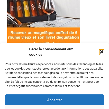
Gérer le consentement aux
cookies
Pour offrir les meilleures expériences, nous utilisons des technologies telles
que les cookies pour stocker et/ou accéder aux informations des appareils.
© 2022 Meilleur-rhum.net - Tous droits réservés
Le fait de consentir à ces technologies nous permettra de traiter des
Mentions légales
-
Politique de cookies
données telles que le comportement de navigation ou les ID uniques sur ce
site. Le fait de ne pas consentir ou de retirer son consentement peut avoir
un effet négatif sur certaines caractéristiques et fonctions.
L'abus d'alcool est dangereux pour la santé, à
consommer avec modération.
Accepter