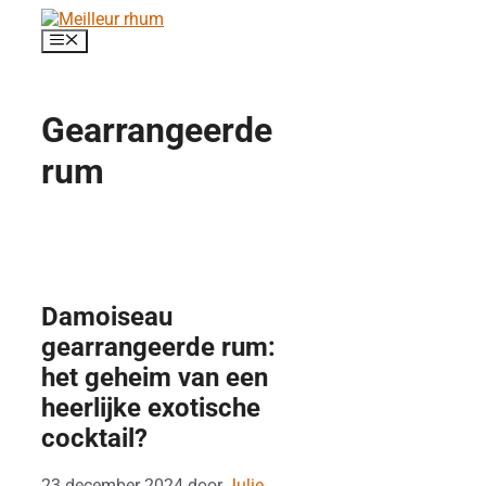
Ga
naar
Menu
de
inhoud
Gearrangeerde
rum
Damoiseau
gearrangeerde rum:
het geheim van een
heerlijke exotische
cocktail?
23 december 2024
door
Julie