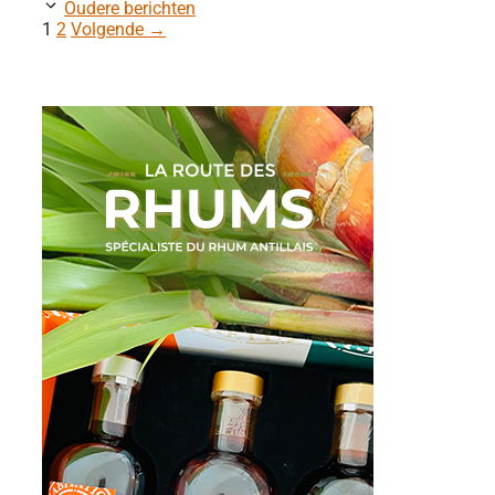
Oudere berichten
Pagina
Pagina
1
2
Volgende
→