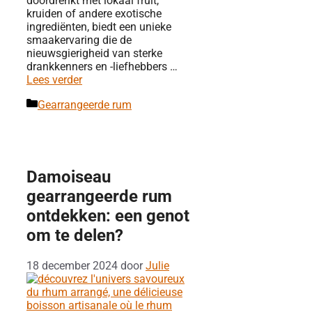
doordrenkt met lokaal fruit,
kruiden of andere exotische
ingrediënten, biedt een unieke
smaakervaring die de
nieuwsgierigheid van sterke
drankkenners en -liefhebbers …
Lees verder
Categorieën
Gearrangeerde rum
Damoiseau
gearrangeerde rum
ontdekken: een genot
om te delen?
18 december 2024
door
Julie