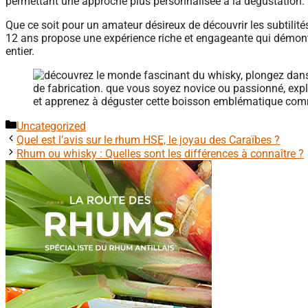
permettant une approche plus personnalisée à la dégustation.
Que ce soit pour un amateur désireux de découvrir les subtilit
12 ans propose une expérience riche et engageante qui démont
entier.
Catégories
Uncategorized
Quel est l’avis sur le rhum HSE, le joyau des Caraïbes ?
Rhum ou whisky : Quelles sont les différences à connaître ?