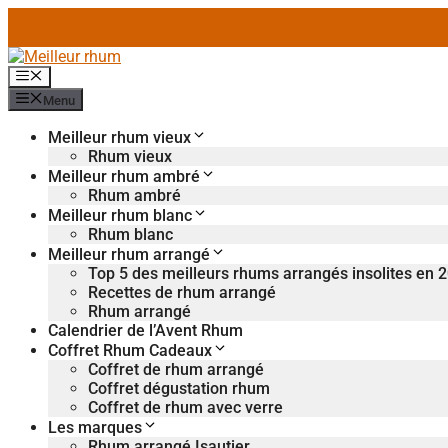
Aller
au
contenu
Menu
Menu
Meilleur rhum vieux
Rhum vieux
Meilleur rhum ambré
Rhum ambré
Meilleur rhum blanc
Rhum blanc
Meilleur rhum arrangé
Top 5 des meilleurs rhums arrangés insolites en 
Recettes de rhum arrangé
Rhum arrangé
Calendrier de l’Avent Rhum
Coffret Rhum Cadeaux
Coffret de rhum arrangé
Coffret dégustation rhum
Coffret de rhum avec verre
Les marques
Rhum arrangé Isautier