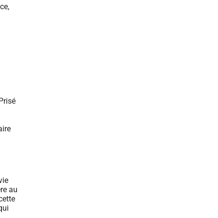
 Prisé
aire
vie
re au
cette
qui