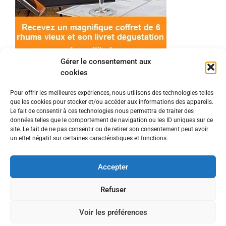
Gérer le consentement aux
cookies
Pour offrir les meilleures expériences, nous utilisons des technologies telles
que les cookies pour stocker et/ou accéder aux informations des appareils.
© 2022 Meilleur-rhum.net - Tous droits réservés
Le fait de consentir à ces technologies nous permettra de traiter des
Mentions légales
-
Politique de cookies
données telles que le comportement de navigation ou les ID uniques sur ce
site. Le fait de ne pas consentir ou de retirer son consentement peut avoir
un effet négatif sur certaines caractéristiques et fonctions.
L'abus d'alcool est dangereux pour la santé, à
consommer avec modération.
Accepter
En tant que Partenaire Amazon, je réalise un
Refuser
bénéfice sur les achats remplissant les conditions
Voir les préférences
requises.