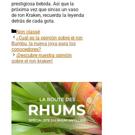
prestigiosa bebida. Así que la
próxima vez que sirvas un vaso
de ron Kraken, recuerda la leyenda
detrás de cada gota.
Categorías
Non classé
¿Cuál es la opinión sobre el ron
Bumbu, la nueva joya para los
conocedores?
¡Descubre nuestra opinión
sobre el ron kraken!