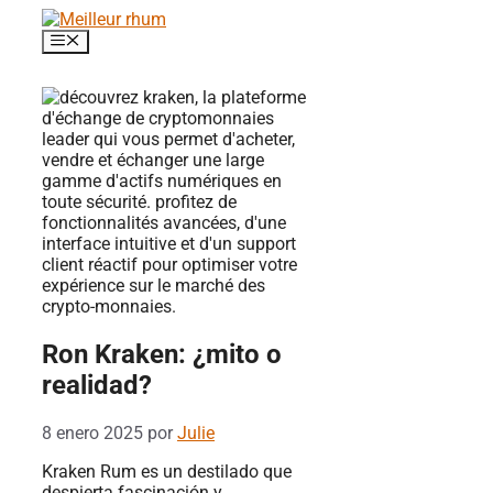
Saltar
al
Menú
contenido
Ron Kraken: ¿mito o
realidad?
8 enero 2025
por
Julie
Kraken Rum es un destilado que
despierta fascinación y