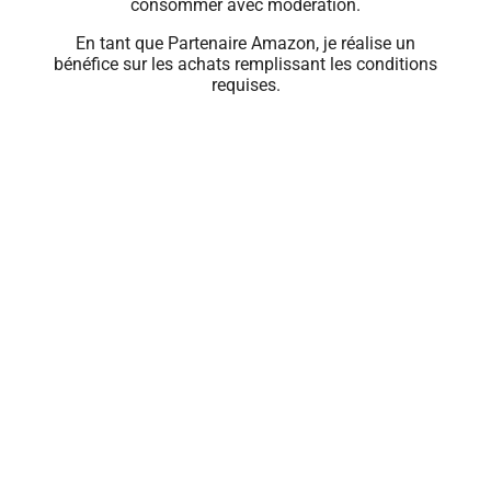
consommer avec modération.
En tant que Partenaire Amazon, je réalise un
bénéfice sur les achats remplissant les conditions
requises.
Close
this
module
🍹 PROFITEZ
D'OFFRES
EXCLUSIVES
Renseignez votre e-mail pour recevoir les
meilleures offres de rhum du moment.