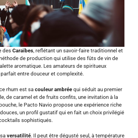
ue des
Caraïbes
, reflétant un savoir-faire traditionnel et
 méthode de production qui utilise des fûts de vin de
palette aromatique. Les amateurs de spiritueux
 parfait entre douceur et complexité.
 ce rhum est sa
couleur ambrée
qui séduit au premier
e, de caramel et de fruits confits, une invitation à la
n bouche, le Pacto Navio propose une expérience riche
ouces, un profil gustatif qui en fait un choix privilégié
cocktails sophistiqués.
r sa
versatilité
. Il peut être dégusté seul, à température