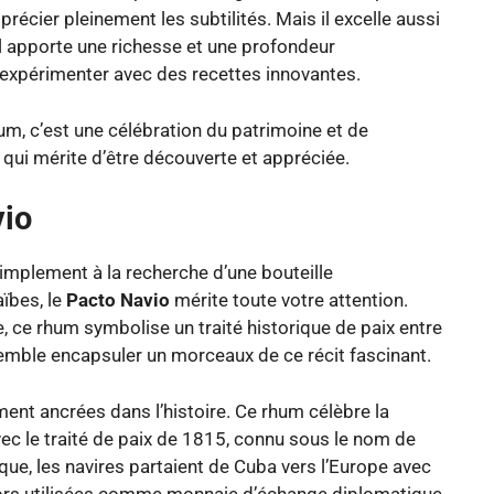
récier pleinement les subtilités. Mais il excelle aussi
il apporte une richesse et une profondeur
 expérimenter avec des recettes innovantes.
um, c’est une célébration du patrimoine et de
de qui mérite d’être découverte et appréciée.
vio
implement à la recherche d’une bouteille
aïbes, le
Pacto Navio
mérite toute votre attention.
e, ce rhum symbolise un traité historique de paix entre
semble encapsuler un morceaux de ce récit fascinant.
nt ancrées dans l’histoire. Ce rhum célèbre la
vec le traité de paix de 1815, connu sous le nom de
oque, les navires partaient de Cuba vers l’Europe avec
alors utilisées comme monnaie d’échange diplomatique