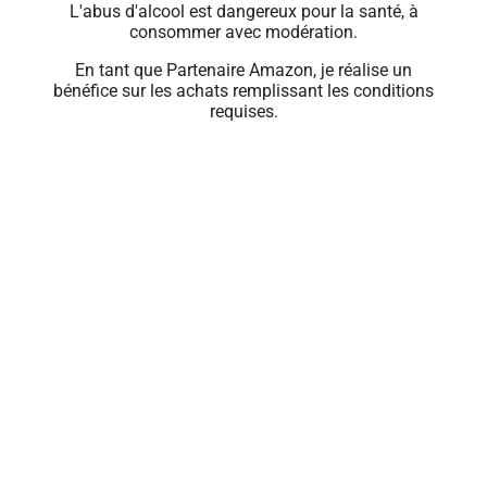
L'abus d'alcool est dangereux pour la santé, à
consommer avec modération.
En tant que Partenaire Amazon, je réalise un
bénéfice sur les achats remplissant les conditions
requises.
Close
this
module
🍹 PROFITEZ
D'OFFRES
EXCLUSIVES
Renseignez votre e-mail pour recevoir les