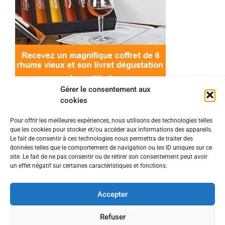
Gérer le consentement aux
cookies
Pour offrir les meilleures expériences, nous utilisons des technologies telles
que les cookies pour stocker et/ou accéder aux informations des appareils.
© 2022 Meilleur-rhum.net - Tous droits réservés
Le fait de consentir à ces technologies nous permettra de traiter des
Mentions légales
-
Politique de cookies
données telles que le comportement de navigation ou les ID uniques sur ce
site. Le fait de ne pas consentir ou de retirer son consentement peut avoir
un effet négatif sur certaines caractéristiques et fonctions.
L'abus d'alcool est dangereux pour la santé, à
consommer avec modération.
Accepter
En tant que Partenaire Amazon, je réalise un
Refuser