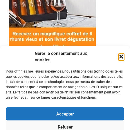
Gérer le consentement aux
cookies
Pour offrir les meilleures expériences, nous utilisons des technologies telles
que les cookies pour stocker et/ou accéder aux informations des appareils.
© 2022 Meilleur-rhum.net - Tous droits réservés
Le fait de consentir à ces technologies nous permettra de traiter des
Mentions légales
-
Politique de cookies
données telles que le comportement de navigation ou les ID uniques sur ce
site. Le fait de ne pas consentir ou de retirer son consentement peut avoir
un effet négatif sur certaines caractéristiques et fonctions.
L'abus d'alcool est dangereux pour la santé, à
consommer avec modération.
Accepter
En tant que Partenaire Amazon, je réalise un
Refuser