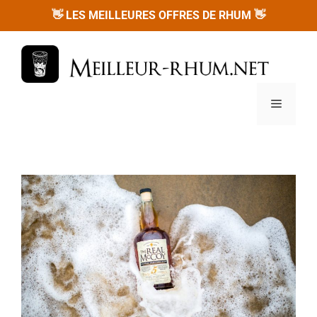
Aller
👋
LES MEILLEURES OFFRES DE RHUM
👋
au
contenu
Menu