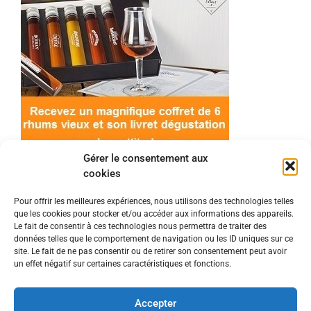
Gérer le consentement aux
cookies
Pour offrir les meilleures expériences, nous utilisons des technologies telles
que les cookies pour stocker et/ou accéder aux informations des appareils.
© 2022 Meilleur-rhum.net - Tous droits réservés
Le fait de consentir à ces technologies nous permettra de traiter des
Mentions légales
-
Politique de cookies
données telles que le comportement de navigation ou les ID uniques sur ce
site. Le fait de ne pas consentir ou de retirer son consentement peut avoir
un effet négatif sur certaines caractéristiques et fonctions.
L'abus d'alcool est dangereux pour la santé, à
consommer avec modération.
Accepter