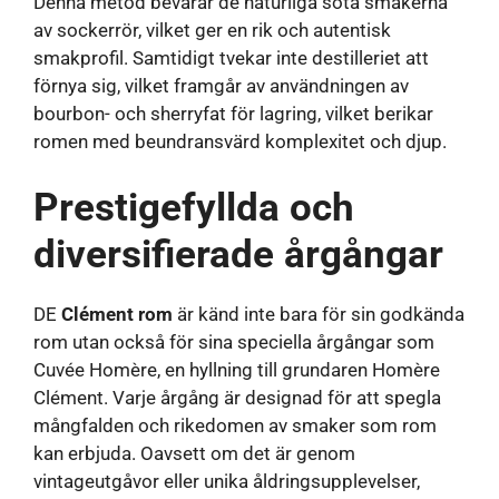
Denna metod bevarar de naturliga söta smakerna
av sockerrör, vilket ger en rik och autentisk
smakprofil. Samtidigt tvekar inte destilleriet att
förnya sig, vilket framgår av användningen av
bourbon- och sherryfat för lagring, vilket berikar
romen med beundransvärd komplexitet och djup.
Prestigefyllda och
diversifierade årgångar
DE
Clément rom
är känd inte bara för sin godkända
rom utan också för sina speciella årgångar som
Cuvée Homère, en hyllning till grundaren Homère
Clément. Varje årgång är designad för att spegla
mångfalden och rikedomen av smaker som rom
kan erbjuda. Oavsett om det är genom
vintageutgåvor eller unika åldringsupplevelser,