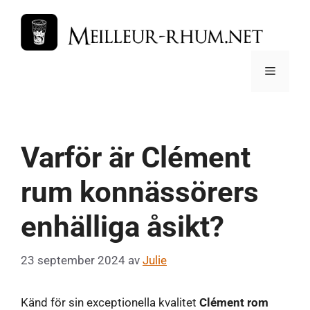
Hoppa
till
innehåll
Meny
Varför är Clément
rum konnässörers
enhälliga åsikt?
23 september 2024
av
Julie
Känd för sin exceptionella kvalitet
Clément rom