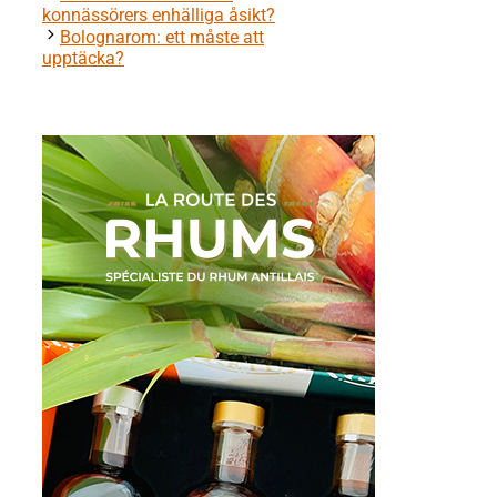
konnässörers enhälliga åsikt?
Bolognarom: ett måste att
upptäcka?