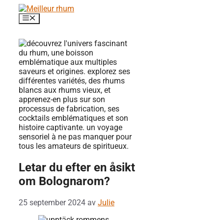
Hoppa
till
Meny
innehåll
Letar du efter en åsikt
om Bolognarom?
25 september 2024
av
Julie