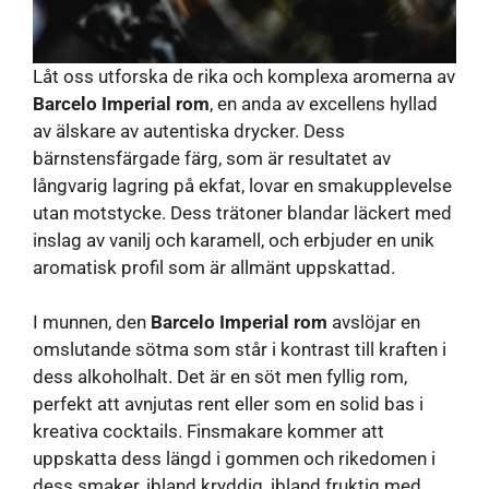
Låt oss utforska de rika och komplexa aromerna av
Barcelo Imperial rom
, en anda av excellens hyllad
av älskare av autentiska drycker. Dess
bärnstensfärgade färg, som är resultatet av
långvarig lagring på ekfat, lovar en smakupplevelse
utan motstycke. Dess trätoner blandar läckert med
inslag av vanilj och karamell, och erbjuder en unik
aromatisk profil som är allmänt uppskattad.
I munnen, den
Barcelo Imperial rom
avslöjar en
omslutande sötma som står i kontrast till kraften i
dess alkoholhalt. Det är en söt men fyllig rom,
perfekt att avnjutas rent eller som en solid bas i
kreativa cocktails. Finsmakare kommer att
uppskatta dess längd i gommen och rikedomen i
dess smaker, ibland kryddig, ibland fruktig med