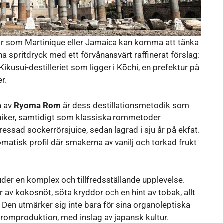
 öar som Martinique eller Jamaica kan komma att tänka
a spritdryck med ett förvånansvärt raffinerat förslag:
kusui-destilleriet som ligger i Kōchi, en prefektur på
r.
a av
Ryoma Rom
är dess destillationsmetodik som
kniker, samtidigt som klassiska rommetoder
essad sockerrörsjuice, sedan lagrad i sju år på ekfat.
atisk profil där smakerna av vanilj och torkad frukt
der en komplex och tillfredsställande upplevelse.
 av kokosnöt, söta kryddor och en hint av tobak, allt
. Den utmärker sig inte bara för sina organoleptiska
ll romproduktion, med inslag av japansk kultur.