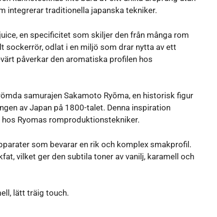
integrerar traditionella japanska tekniker.
uice, en specificitet som skiljer den från många rom
t sockerrör, odlat i en miljö som drar nytta av ett
vsevärt påverkar den aromatiska profilen hos
erömda samurajen Sakamoto Ryōma, en historisk figur
ngen av Japan på 1800-talet. Denna inspiration
n hos Ryomas romproduktionstekniker.
nsapparater som bevarar en rik och komplex smakprofil.
fat, vilket ger den subtila toner av vanilj, karamell och
ll, lätt träig touch.