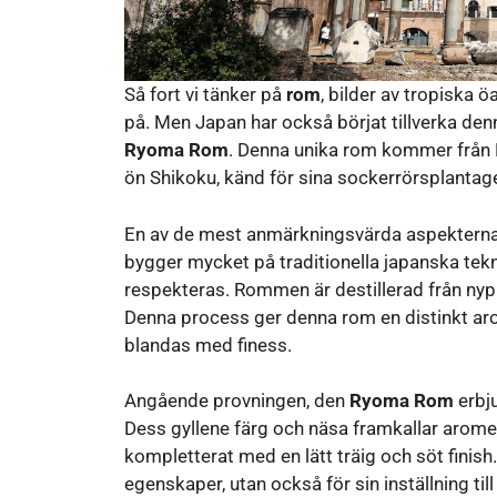
Så fort vi tänker på
rom
, bilder av tropiska
på. Men Japan har också börjat tillverka denn
Ryoma Rom
. Denna unika rom kommer från Ki
ön Shikoku, känd för sina sockerrörsplantage
En av de mest anmärkningsvärda aspektern
bygger mycket på traditionella japanska te
respekteras. Rommen är destillerad från nypr
Denna process ger denna rom en distinkt arom
blandas med finess.
Angående provningen, den
Ryoma Rom
erbju
Dess gyllene färg och näsa framkallar aromer
kompletterat med en lätt träig och söt finish
egenskaper, utan också för sin inställning ti