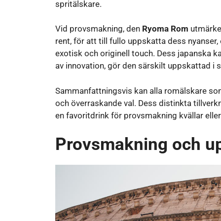
spritälskare.
Vid provsmakning, den
Ryoma Rom
utmärker
rent, för att till fullo uppskatta dess nyanse
exotisk och originell touch. Dess japanska k
av innovation, gör den särskilt uppskattad i s
Sammanfattningsvis kan alla romälskare som v
och överraskande val. Dess distinkta tillverk
en favoritdrink för provsmakning kvällar eller s
Provsmakning och u