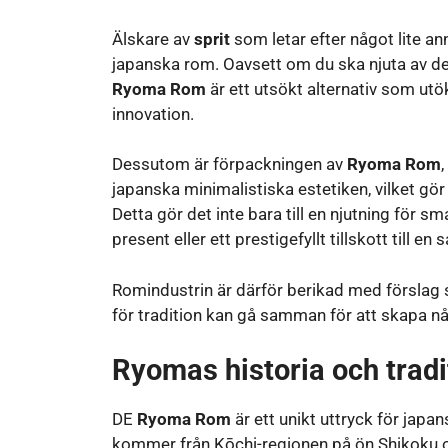
Älskare av
sprit
som letar efter något lite 
japanska rom. Oavsett om du ska njuta av det 
Ryoma Rom
är ett utsökt alternativ som utö
innovation.
Dessutom är förpackningen av
Ryoma Rom
japanska minimalistiska estetiken, vilket gör
Detta gör det inte bara till en njutning för s
present eller ett prestigefyllt tillskott till en
Romindustrin är därför berikad med förslag
för tradition kan gå samman för att skapa nå
Ryomas historia och tradi
DE
Ryoma Rom
är ett unikt uttryck för japa
kommer från Kōchi-regionen på ön Shikoku oc