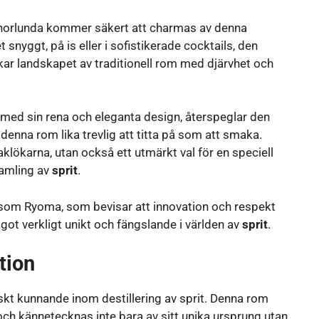
annorlunda kommer säkert att charmas av denna
snyggt, på is eller i sofistikerade cocktails, den
kar landskapet av traditionell rom med djärvhet och
, med sin rena och eleganta design, återspeglar den
 denna rom lika trevlig att titta på som att smaka.
maklökarna, utan också ett utmärkt val för en speciell
 samling av
sprit
.
 som Ryoma, som bevisar att innovation och respekt
got verkligt unikt och fängslande i världen av
sprit
.
tion
nskt kunnande inom destillering av sprit. Denna rom
h kännetecknas inte bara av sitt unika ursprung utan