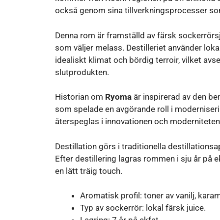
också genom sina tillverkningsprocesser som 
Denna rom är framställd av färsk sockerrörsj
som väljer melass. Destilleriet använder lokal
idealiskt klimat och bördig terroir, vilket a
slutprodukten.
Historian om
Ryoma
är inspirerad av den b
som spelade en avgörande roll i moderniseri
återspeglas i innovationen och modernitete
Destillation görs i traditionella destillatio
Efter destillering lagras rommen i sju år på ek
en lätt träig touch.
Aromatisk profil: toner av vanilj, karame
Typ av sockerrör: lokal färsk juice.