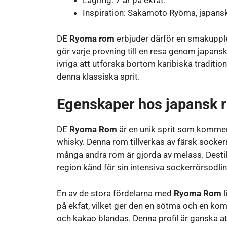
Lagring: 7 år på ekfat.
Inspiration: Sakamoto Ryōma, japansk
DE
Ryoma rom
erbjuder därför en smakupple
gör varje provning till en resa genom japansk
ivriga att utforska bortom karibiska traditi
denna klassiska sprit.
Egenskaper hos japansk 
DE
Ryoma Rom
är en unik sprit som kommer 
whisky. Denna rom tillverkas av färsk sockerr
många andra rom är gjorda av melass. Destil
region känd för sin intensiva sockerrörsodlin
En av de stora fördelarna med
Ryoma Rom
l
på ekfat, vilket ger den en sötma och en kompl
och kakao blandas. Denna profil är ganska at