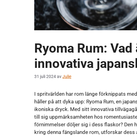
Ryoma Rum: Vad ä
innovativa japan
31 juli 2024
av
Julie
I spritvärlden har rom länge förknippats me
håller på att dyka upp: Ryoma Rum, en japa
ikoniska dryck. Med sitt innovativa tillväg
till sig uppmärksamheten hos romentusiaster
förnimmelser döljer sig i dess flaskor? Den h
kring denna fängslande rom, utforskar dess 