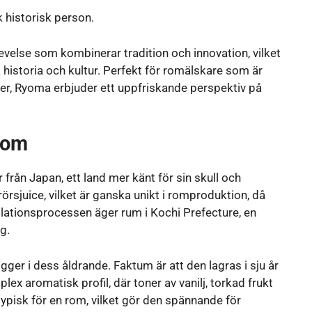
 historisk person.
velse som kombinerar tradition och innovation, vilket
 historia och kultur. Perfekt för romälskare som är
oner, Ryoma erbjuder ett uppfriskande perspektiv på
rom
från Japan, ett land mer känt för sin skull och
örsjuice, vilket är ganska unikt i romproduktion, då
lationsprocessen äger rum i Kochi Prefecture, en
g.
igger i dess åldrande. Faktum är att den lagras i sju år
ex aromatisk profil, där toner av vanilj, torkad frukt
ypisk för en rom, vilket gör den spännande för