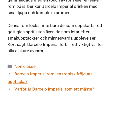
gammaldags med en touch av rom eller en enkel
rom på is, berikar Barcelo Imperial drinken med
sina djupa och komplexa aromer.
Denna rom lockar inte bara de som uppskattar ett
gott glas sprit, utan även de som letar efter
smakupptäckter och minnesvärda upplevelser.
Kort sagt, Barcelo Imperial förblir ett viktigt val för
alla älskare av
rom
.
Kategorier
Non classé
Barcelo Imperial rom: en tropisk fröjd att
upptäcka?
Varför är Barcelo Imperial-rom ett måste?