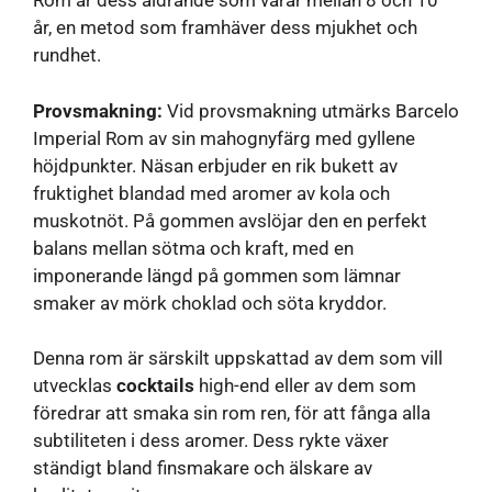
Rom är dess åldrande som varar mellan 8 och 10
år, en metod som framhäver dess mjukhet och
rundhet.
Provsmakning:
Vid provsmakning utmärks Barcelo
Imperial Rom av sin mahognyfärg med gyllene
höjdpunkter. Näsan erbjuder en rik bukett av
fruktighet blandad med aromer av kola och
muskotnöt. På gommen avslöjar den en perfekt
balans mellan sötma och kraft, med en
imponerande längd på gommen som lämnar
smaker av mörk choklad och söta kryddor.
Denna rom är särskilt uppskattad av dem som vill
utvecklas
cocktails
high-end eller av dem som
föredrar att smaka sin rom ren, för att fånga alla
subtiliteten i dess aromer. Dess rykte växer
ständigt bland finsmakare och älskare av