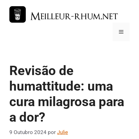
Saltar
para
o
conteúdo
Menu
Revisão de
humattitude: uma
cura milagrosa para
a dor?
9 Outubro 2024
por
Julie