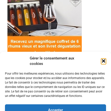
Gérer le consentement aux
cookies
Pour offrir les meilleures expériences, nous utilisons des technologies telles
que les cookies pour stocker et/ou accéder aux informations des appareils.
© 2022 Meilleur-rhum.net - Tous droits réservés
Le fait de consentir à ces technologies nous permettra de traiter des
Mentions légales
-
Politique de cookies
données telles que le comportement de navigation ou les ID uniques sur ce
site. Le fait de ne pas consentir ou de retirer son consentement peut avoir
un effet négatif sur certaines caractéristiques et fonctions.
L'abus d'alcool est dangereux pour la santé, à
consommer avec modération.
Accepter