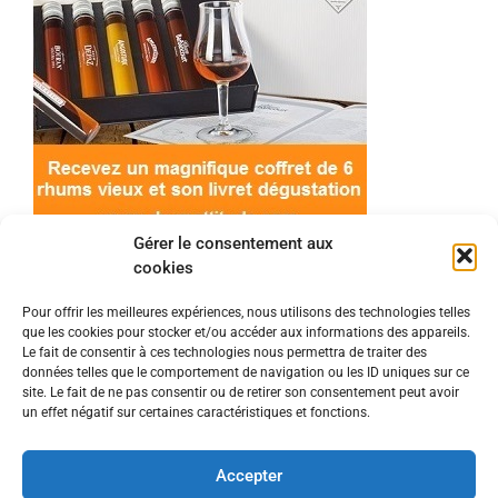
Gérer le consentement aux
cookies
Pour offrir les meilleures expériences, nous utilisons des technologies telles
que les cookies pour stocker et/ou accéder aux informations des appareils.
© 2022 Meilleur-rhum.net - Tous droits réservés
Le fait de consentir à ces technologies nous permettra de traiter des
Mentions légales
-
Politique de cookies
données telles que le comportement de navigation ou les ID uniques sur ce
site. Le fait de ne pas consentir ou de retirer son consentement peut avoir
un effet négatif sur certaines caractéristiques et fonctions.
L'abus d'alcool est dangereux pour la santé, à
consommer avec modération.
Accepter