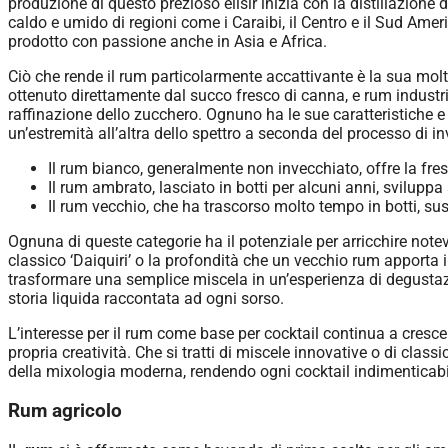
produzione di questo prezioso elisir inizia con la distillazion
caldo e umido di regioni come i Caraibi, il Centro e il Sud Amer
prodotto con passione anche in Asia e Africa.
Ciò che rende il rum particolarmente accattivante è la sua molt
ottenuto direttamente dal succo fresco di canna, e rum industri
raffinazione dello zucchero. Ognuno ha le sue caratteristiche e 
un’estremità all’altra dello spettro a seconda del processo di in
Il rum bianco, generalmente non invecchiato, offre la fres
Il rum ambrato, lasciato in botti per alcuni anni, svilupp
Il rum vecchio, che ha trascorso molto tempo in botti, sus
Ognuna di queste categorie ha il potenziale per arricchire note
classico ‘Daiquiri’ o la profondità che un vecchio rum apporta i
trasformare una semplice miscela in un’esperienza di degusta
storia liquida raccontata ad ogni sorso.
L’interesse per il rum come base per cocktail continua a cresce
propria creatività. Che si tratti di miscele innovative o di classi
della mixologia moderna, rendendo ogni cocktail indimenticabi
Rum agricolo