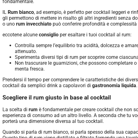
fondamentale.
IL
Rum bianco
, ad esempio, è perfetto per cocktail leggeri e r
gli permettono di mettere in risalto gli altri ingredienti senza 
o uno
rum invecchiato
può conferire profondità e complessità a
eccotene alcune
consiglio
per esaltare i tuoi cocktail al rum:
Controlla sempre l’equilibrio tra acidità, dolcezza e ama
attenuato.
Sperimenta diversi tipi di rum per scoprire come ciascuna 
Non trascurare le guarnizioni, che possono completare o i
menta fresca.
Prendersi il tempo per comprendere le caratteristiche dei divers
cocktail da semplici drink a capolavori di
gastronomia liquida
.
Scegliere il rum giusto in base al cocktail
La scelta di
rum
è fondamentale per creare cocktail che non sol
esperienza di consumo ad un altro livello. A seconda che tu vogl
porterà una dimensione diversa al tuo cocktail.
Quando si parla di rum bianco, si parla spesso della sua capacit
Questo tipo di rum viene distillato e filtrato fornendo una tavo