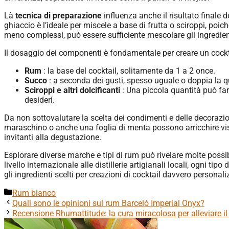
Là
tecnica di preparazione
influenza anche il risultato finale 
ghiaccio è l’ideale per miscele a base di frutta o sciroppi, poich
meno complessi, può essere sufficiente mescolare gli ingredient
Il dosaggio dei componenti è fondamentale per creare un cocktai
Rum
: la base del cocktail, solitamente da 1 a 2 once.
Succo
: a seconda dei gusti, spesso uguale o doppia la qua
Sciroppi e altri dolcificanti
: Una piccola quantità può fa
desideri.
Da non sottovalutare la scelta dei condimenti e delle decorazioni
maraschino o anche una foglia di menta possono arricchire vis
invitanti alla degustazione.
Esplorare diverse marche e tipi di rum può rivelare molte possib
livello internazionale alle distillerie artigianali locali, ogni ti
gli ingredienti scelti per creazioni di cocktail davvero personal
Categorie
Rum bianco
Quali sono le opinioni sul rum Barceló Imperial Onyx?
Recensione Rhumattitude: la cura miracolosa per alleviare il