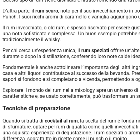
D’altra parte, il
rum scuro
, noto per il suo invecchiamento in bot
Punch. I suoi ricchi aromi di caramello e vaniglia aggiungono
Il rum invecchiato, o old rum, è spesso riservato per essere gus
una nota sofisticata e complessa. Un buon esempio potrebbe ess
tradizionalmente il whisky.
Per chi cerca un’esperienza unica, il
rum speziati
offrire un’alt
durante o dopo la distillazione, conferendo loro note calde ide
Fondamentale è anche sottolineare l’importanza degli altri ingredi
casa e altri liquori contribuisce al successo della bevanda. Pre
sapori si fondono e si completano a vicenda, permettendo a ogn
Esplorare il mondo dei rum nella mixology apre un universo di p
caratteristiche e, se usato correttamente, può trasformare un se
Tecniche di preparazione
Quando si tratta di
cocktail al rum
, la scelta del rum è fondam
di sfumature, optare per rum di qualità come quelli invecchiati
una squisita esperienza di degustazione. I rum speziati o arom
differenza, soprattutto in ricette come il punch o il mojito.