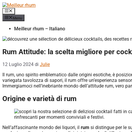
Vai
al
Menu
contenuto
Menu
Meilleur rhum – Italiano
Rum Attitude: la scelta migliore per cockt
12 Luglio 2024
di
Julie
Il rum, uno spirito emblematico dalle origini esotiche, è posizi
variegata tavolozza di sapori, il rum offre un’esperienza sensoria
Immergiamoci nell’inebriante mondo dell’attitude rum, vero part
Origine e varietà di rum
Nell’affascinante mondo dei liquori, il
rum
si distingue per le s