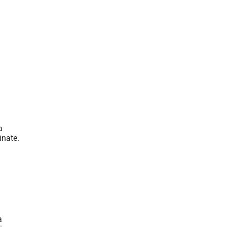
a
inate.
a