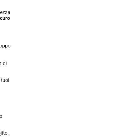
dezza
curo
roppo
a di
 tuoi
to
jito.