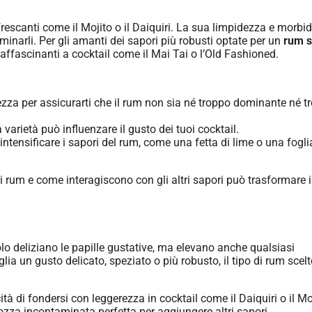
infrescanti come il Mojito o il Daiquiri. La sua limpidezza e morbi
dominarli. Per gli amanti dei sapori più robusti optate per un
rum s
ffascinanti a cocktail come il Mai Tai o l’Old Fashioned.
rezza per assicurarti che il rum non sia né troppo dominante né t
varietà può influenzare il gusto dei tuoi cocktail.
ntensificare i sapori del rum, come una fetta di lime o una fogli
i rum e come interagiscono con gli altri sapori può trasformare i
o deliziano le papille gustative, ma elevano anche qualsiasi
ia un gusto delicato, speziato o più robusto, il tipo di rum scel
à di fondersi con leggerezza in cocktail come il Daiquiri o il Mo
lozza incontaminata perfetta per aggiungere altri sapori.