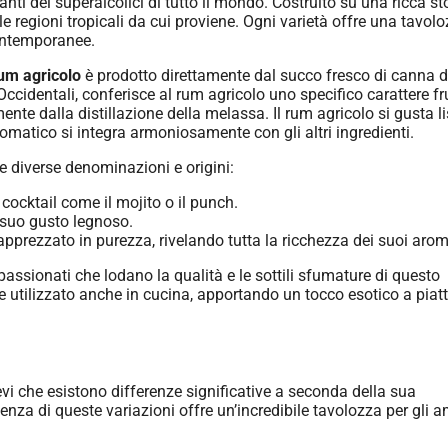
i dei superalcolici di tutto il mondo. Costruito su una ricca stor
e regioni tropicali da cui proviene. Ogni varietà offre una tavolo
contemporanee.
um agricolo
è prodotto direttamente dal succo fresco di canna 
Occidentali, conferisce al rum agricolo uno specifico carattere fr
lmente dalla distillazione della melassa. Il rum agricolo si gusta l
romatico si integra armoniosamente con gli altri ingredienti.
ue diverse denominazioni e origini:
cocktail come il mojito o il punch.
l suo gusto legnoso.
apprezzato in purezza, rivelando tutta la ricchezza dei suoi arom
ppassionati che lodano la qualità e le sottili sfumature di questo
iene utilizzato anche in cucina, apportando un tocco esotico a piatt
i che esistono differenze significative a seconda della sua
za di queste variazioni offre un’incredibile tavolozza per gli a