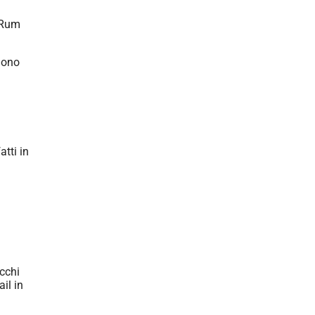
l Rum
edono
i
atti in
icchi
il in