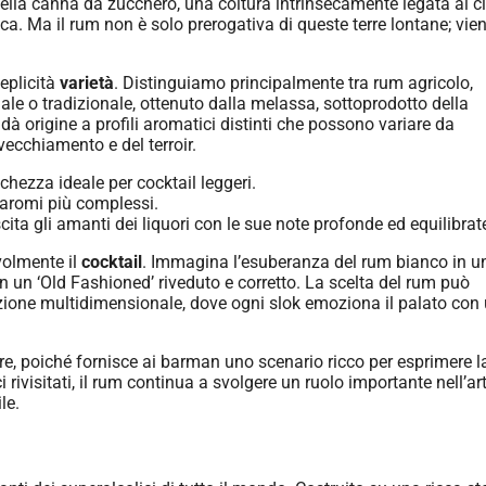
e della canna da zucchero, una coltura intrinsecamente legata al c
ica. Ma il rum non è solo prerogativa di queste terre lontane; vie
eplicità
varietà
. Distinguiamo principalmente tra rum agricolo,
ale o tradizionale, ottenuto dalla melassa, sottoprodotto della
dà origine a profili aromatici distinti che possono variare da
vecchiamento e del terroir.
chezza ideale per cocktail leggeri.
a aromi più complessi.
cita gli amanti dei liquori con le sue note profonde ed equilibrat
volmente il
cocktail
. Immagina l’esuberanza del rum bianco in u
n un ‘Old Fashioned’ riveduto e corretto. La scelta del rum può
zione multidimensionale, dove ogni slok emoziona il palato con
re, poiché fornisce ai barman uno scenario ricco per esprimere l
ci rivisitati, il rum continua a svolgere un ruolo importante nell’ar
le.