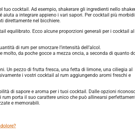
del tuo cocktail. Ad esempio, shakerare gli ingredienti nello shake
é aiuta a integrare appieno i vari sapori. Per cocktail più morbidi
i direttamente nel bicchiere.
l equilibrato. Ecco alcune proporzioni generali per i cocktail al
ntità di rum per smorzare l’intensità dell’alcol.
re molto, da poche gocce a mezza oncia, a seconda di quanto do
. Un pezzo di frutta fresca, una fetta di limone, una ciliegia al
ivamente i vostri cocktail al rum aggiungendo aromi freschi e
ilità di sapore e aroma per i tuoi cocktail. Dalle opzioni riconos
po di rum porta il suo carattere unico che può allinearsi perfettame
izzate e memorabili.
 dolore?