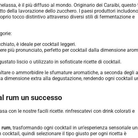
lassa, è il più diffuso al mondo. Originario dei Caraibi, questo 
to della lavorazione dello zucchero. I paesi produttori includon
rio tocco distintivo attraverso diversi stili di fermentazione e
gorie:
iato, è ideale per cocktail leggeri.
ttere più pronunciato, perfetto per cocktail dalla dimensione aro
stato liscio o utilizzato in sofisticate ricette di cocktail.
saltare o ammorbidire le sfumature aromatiche, a seconda degli al
na dimensione extra alla degustazione, rendendo ogni cocktail u
 al rum un successo
i
rum
, trasformando ogni cocktail in un’esperienza sensoriale un
cocktail, quindi selezionare il tipo giusto per ogni ricetta è