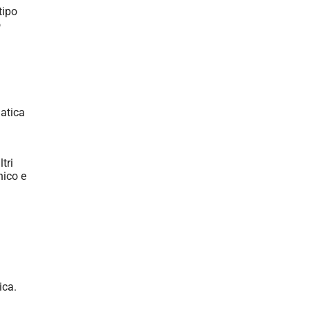
tipo
o
matica
tri
nico e
ica.