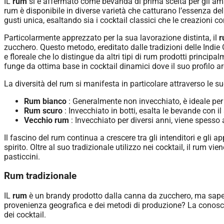
IL
rum
si è affermato come bevanda di prima scelta per gli amant
rum è disponibile in diverse varietà che catturano l’essenza dell
gusti unica, esaltando sia i cocktail classici che le creazioni 
Particolarmente apprezzato per la sua lavorazione distinta, il
r
zucchero. Questo metodo, ereditato dalle tradizioni delle Indie 
e floreale che lo distingue da altri tipi di rum prodotti principa
funge da ottima base in cocktail dinamici dove il suo profilo a
La diversità del rum si manifesta in particolare attraverso le s
Rum bianco
: Generalmente non invecchiato, è ideale per 
Rum scuro
: Invecchiato in botti, esalta le bevande con i
Vecchio rum
: Invecchiato per diversi anni, viene spesso 
Il fascino del rum continua a crescere tra gli intenditori e gli a
spirito. Oltre al suo tradizionale utilizzo nei cocktail, il rum v
pasticcini.
Rum tradizionale
IL
rum
è un brandy prodotto dalla canna da zucchero, ma sapev
provenienza geografica e dei metodi di produzione? La conoscen
dei cocktail.