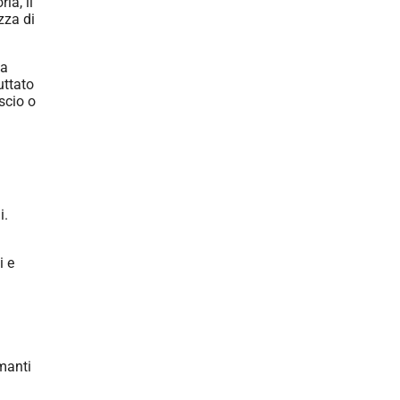
ia, il
zza di
da
uttato
iscio o
i.
i e
manti