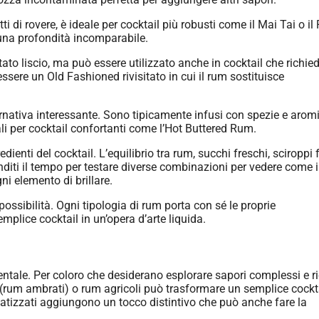
ti di rovere, è ideale per cocktail più robusti come il Mai Tai o i
 una profondità incomparabile.
tato liscio, ma può essere utilizzato anche in cocktail che richi
ere un Old Fashioned rivisitato in cui il rum sostituisce
ernativa interessante. Sono tipicamente infusi con spezie e arom
ali per cocktail confortanti come l’Hot Buttered Rum.
enti del cocktail. L’equilibrio tra rum, succhi freschi, sciroppi f
nditi il ​​tempo per testare diverse combinazioni per vedere come i
i elemento di brillare.
ossibilità. Ogni tipologia di rum porta con sé le proprie
mplice cocktail in un’opera d’arte liquida.
entale. Per coloro che desiderano esplorare sapori complessi e r
 (rum ambrati) o rum agricoli può trasformare un semplice cockta
atizzati aggiungono un tocco distintivo che può anche fare la