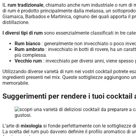
IL
rum tradizionale
, chiamato anche rum industriale o rum di me
di rum è prodotto principalmente dalla melassa, un sottoprodot
Giamaica, Barbados e Martinica, ognuno dei quali apporta il prop
distillazione.
I diversi tipi di rum
sono essenzialmente classificati in tre cate
Rum bianco
: generalmente non invecchiato o poco invecch
Rum ambrato
: invecchiato in botti di rovere, ha un cara
più complessa.
Vecchio rum
: invecchiato per diversi anni, viene spesso gu
Utilizzando diverse varietà di rum nei vostri cocktail potrete e
ingredienti presenti nel mix. Queste sottigliezze aggiungono u
memorabile.
Suggerimenti per rendere i tuoi cocktail
L’arte di
mixologia
si fonde perfettamente con le sottigliezze d
La scelta del rum può davvero definire il profilo aromatico di un 