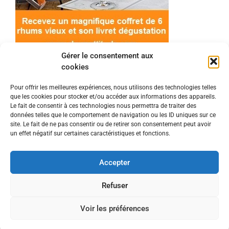
Gérer le consentement aux
cookies
Pour offrir les meilleures expériences, nous utilisons des technologies telles
que les cookies pour stocker et/ou accéder aux informations des appareils.
© 2022 Meilleur-rhum.net - Tous droits réservés
Le fait de consentir à ces technologies nous permettra de traiter des
Mentions légales
-
Politique de cookies
données telles que le comportement de navigation ou les ID uniques sur ce
site. Le fait de ne pas consentir ou de retirer son consentement peut avoir
un effet négatif sur certaines caractéristiques et fonctions.
L'abus d'alcool est dangereux pour la santé, à
consommer avec modération.
Accepter
En tant que Partenaire Amazon, je réalise un
Refuser
bénéfice sur les achats remplissant les conditions
Voir les préférences
requises.