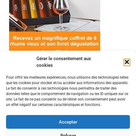
Gérer le consentement aux
cookies
Pour offrir les meilleures expériences, nous utilisons des technologies telles
que les cookies pour stocker et/ou accéder aux informations des appareils.
© 2022 Meilleur-rhum.net - Tous droits réservés
Le fait de consentir à ces technologies nous permettra de traiter des
Mentions légales
-
Politique de cookies
données telles que le comportement de navigation ou les ID uniques sur ce
site. Le fait de ne pas consentir ou de retirer son consentement peut avoir
un effet négatif sur certaines caractéristiques et fonctions.
L'abus d'alcool est dangereux pour la santé, à
consommer avec modération.
Accepter
En tant que Partenaire Amazon, je réalise un
Refuser