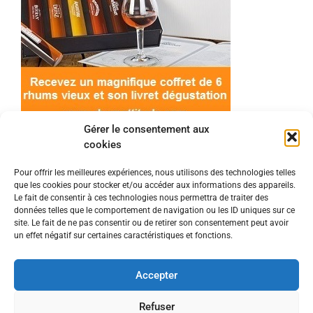
Gérer le consentement aux
cookies
Pour offrir les meilleures expériences, nous utilisons des technologies telles
que les cookies pour stocker et/ou accéder aux informations des appareils.
© 2022 Meilleur-rhum.net - Tous droits réservés
Le fait de consentir à ces technologies nous permettra de traiter des
Mentions légales
-
Politique de cookies
données telles que le comportement de navigation ou les ID uniques sur ce
site. Le fait de ne pas consentir ou de retirer son consentement peut avoir
un effet négatif sur certaines caractéristiques et fonctions.
L'abus d'alcool est dangereux pour la santé, à
consommer avec modération.
Accepter
En tant que Partenaire Amazon, je réalise un
Refuser