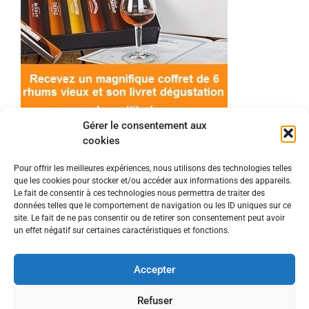
Gérer le consentement aux
cookies
Pour offrir les meilleures expériences, nous utilisons des technologies telles
que les cookies pour stocker et/ou accéder aux informations des appareils.
© 2022 Meilleur-rhum.net - Tous droits réservés
Le fait de consentir à ces technologies nous permettra de traiter des
Mentions légales
-
Politique de cookies
données telles que le comportement de navigation ou les ID uniques sur ce
site. Le fait de ne pas consentir ou de retirer son consentement peut avoir
un effet négatif sur certaines caractéristiques et fonctions.
L'abus d'alcool est dangereux pour la santé, à
consommer avec modération.
Accepter
En tant que Partenaire Amazon, je réalise un
Refuser