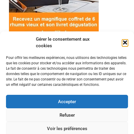
Gérer le consentement aux
cookies
Pour offrir les meilleures expériences, nous utilisons des technologies telles
que les cookies pour stocker et/ou accéder aux informations des appareils.
© 2022 Meilleur-rhum.net - Tous droits réservés
Le fait de consentir à ces technologies nous permettra de traiter des
Mentions légales
-
Politique de cookies
données telles que le comportement de navigation ou les ID uniques sur ce
site. Le fait de ne pas consentir ou de retirer son consentement peut avoir
un effet négatif sur certaines caractéristiques et fonctions.
L'abus d'alcool est dangereux pour la santé, à
consommer avec modération.
Accepter
En tant que Partenaire Amazon, je réalise un
Refuser
bénéfice sur les achats remplissant les conditions
Voir les préférences
requises.