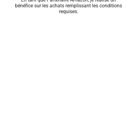
bénéfice sur les achats remplissant les conditions
requises.
Close
this
module
🍹 PROFITEZ
D'OFFRES
EXCLUSIVES
Renseignez votre e-mail pour recevoir les
meilleures offres de rhum du moment.