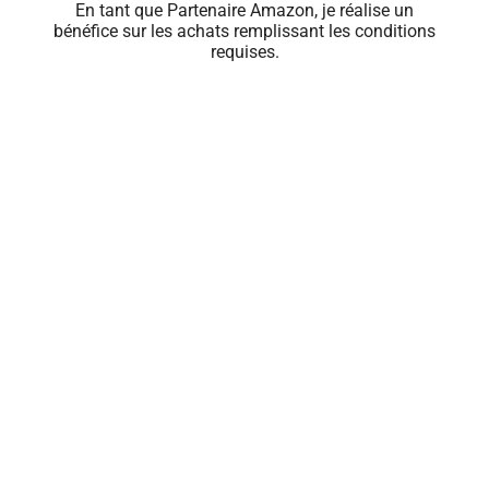
En tant que Partenaire Amazon, je réalise un
bénéfice sur les achats remplissant les conditions
requises.
Close
this
module
🍹 PROFITEZ
D'OFFRES
EXCLUSIVES
Renseignez votre e-mail pour recevoir les
meilleures offres de rhum du moment.