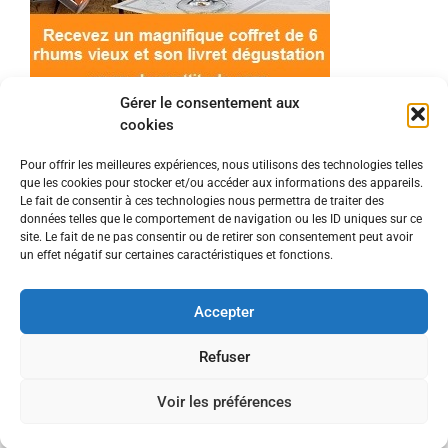
Gérer le consentement aux
cookies
Pour offrir les meilleures expériences, nous utilisons des technologies telles
que les cookies pour stocker et/ou accéder aux informations des appareils.
© 2022 Meilleur-rhum.net - Tous droits réservés
Le fait de consentir à ces technologies nous permettra de traiter des
Mentions légales
-
Politique de cookies
données telles que le comportement de navigation ou les ID uniques sur ce
site. Le fait de ne pas consentir ou de retirer son consentement peut avoir
un effet négatif sur certaines caractéristiques et fonctions.
L'abus d'alcool est dangereux pour la santé, à
consommer avec modération.
Accepter
En tant que Partenaire Amazon, je réalise un
Refuser
bénéfice sur les achats remplissant les conditions
Voir les préférences
requises.