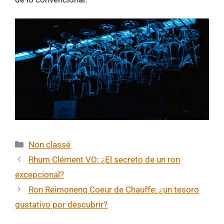
Categorías
Non classé
Rhum Clément VO: ¿El secreto de un ron
excepcional?
Ron Reimonenq Coeur de Chauffe: ¿un tesoro
gustativo por descubrir?