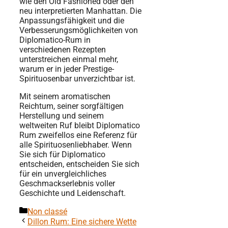
wie den Old Fashioned oder den
neu interpretierten Manhattan. Die
Anpassungsfähigkeit und die
Verbesserungsmöglichkeiten von
Diplomatico-Rum in
verschiedenen Rezepten
unterstreichen einmal mehr,
warum er in jeder Prestige-
Spirituosenbar unverzichtbar ist.
Mit seinem aromatischen
Reichtum, seiner sorgfältigen
Herstellung und seinem
weltweiten Ruf bleibt Diplomatico
Rum zweifellos eine Referenz für
alle Spirituosenliebhaber. Wenn
Sie sich für Diplomatico
entscheiden, entscheiden Sie sich
für ein unvergleichliches
Geschmackserlebnis voller
Geschichte und Leidenschaft.
Kategorien
Non classé
Dillon Rum: Eine sichere Wette