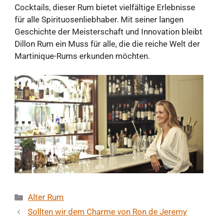
Cocktails, dieser Rum bietet vielfältige Erlebnisse
für alle Spirituosenliebhaber. Mit seiner langen
Geschichte der Meisterschaft und Innovation bleibt
Dillon Rum ein Muss für alle, die die reiche Welt der
Martinique-Rums erkunden möchten.
Kategorien
Alter Rum
Sollten wir dem Charme von Ron de Jeremy