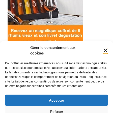
Gérer le consentement aux
cookies
Pour offrir les meilleures expériences, nous utilisons des technologies telles
que les cookies pour stocker et/ou accéder aux informations des appareils.
© 2022 Meilleur-rhum.net - Tous droits réservés
Le fait de consentir à ces technologies nous permettra de traiter des
Mentions légales
-
Politique de cookies
données telles que le comportement de navigation ou les ID uniques sur ce
site. Le fait de ne pas consentir ou de retirer son consentement peut avoir
un effet négatif sur certaines caractéristiques et fonctions.
L'abus d'alcool est dangereux pour la santé, à
consommer avec modération.
Accepter
En tant que Partenaire Amazon, je réalise un
Refuser