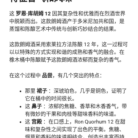
这
罗恩·库胡姆 12
因其复杂性和优雅而在烈酒世界
中脱颖而出。这款朗姆酒产于多米尼加共和国，是
蒸馏和陈酿艺术中传统与创新巧妙结合的结果。
这款朗姆酒采用索莱拉方法陈酿 12 年，这一过程可
以以特殊的方式实现和谐的成熟和香气的融合。在
橡木桶中陈酿赋予这款朗姆酒浓郁而复杂的香气。
在这个过程中
品尝
，有几个突出的特点：
那里
裙子
：深琥珀色，几乎是铜色，证明了
它在桶中的时间很长。
这
鼻子
：浓郁的焦糖、香草和木香香气，带
有微妙的干果和肉桂等甜味香料的味道。
这
宫殿
：在口感上，Ron Quorhum 12 在甜
味和复杂性之间实现了出色的平衡。焦糖、
烟草和香料的味道相结合，创造出丰富而持