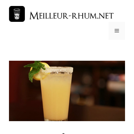
跳
至
内
容
菜
单