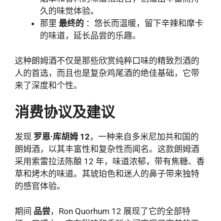
久的味觉体验。
那里
最终的
：悠长而温暖，留下辛辣和摩卡
的味道，延长品尝的乐趣。
这种朗姆酒不仅是那些欣赏纯粹口味的精致烈酒的
人的首选，而且也是复杂鸡尾酒的绝佳基础，它带
来了深度和个性。
消费协议及建议
发现
罗恩·库胡姆 12
，一种来自多米尼加共和国的
朗姆酒，以其丰富性和复杂性而闻名。这款朗姆酒
采用索雷拉法陈酿 12 年，味道浓郁，带有焦糖、香
草和烤木的味道。其琥珀色和迷人的鼻子带来独特
的感官体验。
期间
品尝
，Ron Quorhum 12 展现了它的全部特