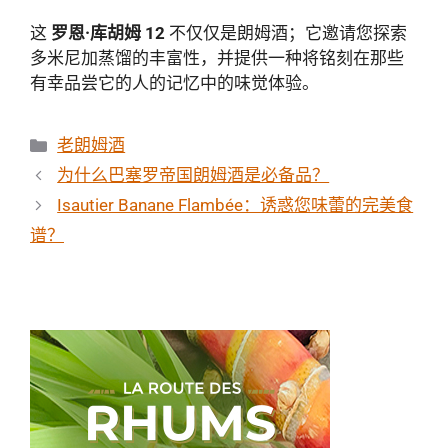
这
罗恩·库胡姆 12
不仅仅是朗姆酒；它邀请您探索
多米尼加蒸馏的丰富性，并提供一种将铭刻在那些
有幸品尝它的人的记忆中的味觉体验。
分
老朗姆酒
类
为什么巴塞罗帝国朗姆酒是必备品？
Isautier Banane Flambée：诱惑您味蕾的完美食
谱？