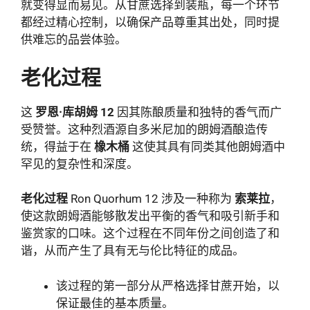
就变得显而易见。从甘蔗选择到装瓶，每一个环节
都经过精心控制，以确保产品尊重其出处，同时提
供难忘的品尝体验。
老化过程
这
罗恩·库胡姆 12
因其陈酿质量和独特的香气而广
受赞誉。这种烈酒源自多米尼加的朗姆酒酿造传
统，得益于在
橡木桶
这使其具有同类其他朗姆酒中
罕见的复杂性和深度。
老化过程
Ron Quorhum 12 涉及一种称为
索莱拉
，
使这款朗姆酒能够散发出平衡的香气和吸引新手和
鉴赏家的口味。这个过程在不同年份之间创造了和
谐，从而产生了具有无与伦比特征的成品。
该过程的第一部分从严格选择甘蔗开始，以
保​​证最佳的基本质量。