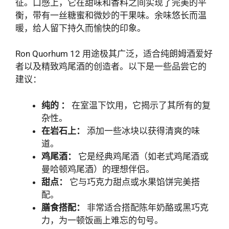
征。口感上，它在甜味和香料之间实现了完美的平
衡，带有一丝糖蜜和微妙的干果味。余味悠长而温
暖，给人留下持久而愉快的印象。
Ron Quorhum 12 用途极其广泛，适合纯朗姆酒爱好
者以及精致鸡尾酒的创造者。以下是一些品尝它的
建议：
纯的 ：
在室温下饮用，它揭示了其所有的复
杂性。
在岩石上：
添加一些冰块以获得清爽的味
道。
鸡尾酒：
它是经典鸡尾酒（如老式鸡尾酒或
曼哈顿鸡尾酒）的理想伴侣。
甜点：
它与巧克力甜点或水果馅饼完美搭
配。
膳食搭配：
非常适合搭配陈年奶酪或黑巧克
力，为一顿饭画上难忘的句号。