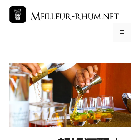
跳
至
内
容
菜
单