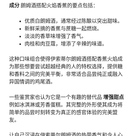
成分
朗姆酒搭配火焰香蕉的要点包括：
优质白朗姆酒，通常经过陈酿以突出甜味。
新鲜采摘的香蕉与蔗糖一起燃烧。
淡淡的香草味增强了香气。
肉桂和肉豆蔻，增添了辛辣的味道。
这种口味组合使得伊索蒂尔朗姆酒搭配香蕉火焰成
为那些想要尝试超越经典的人的特权选择，提供糖
和香料之间的完美平衡，非常适合品尝纯正或融入
异国情调的鸡尾酒。
一些鉴赏家也认为它是一个有趣的替代品
增强甜点
例如冰淇淋或芳香蛋糕。其完整的外形使其成为将
简单的品尝时刻转变为真正的感官体验的完美盟
友。
让自己沉浸在伊索蒂尔朗姆酒的热带香气和令人心