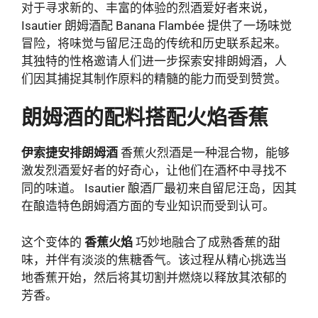
对于寻求新的、丰富的体验的烈酒爱好者来说，
Isautier 朗姆酒配 Banana Flambée 提供了一场味觉
冒险，将味觉与留尼汪岛的传统和历史联系起来。
其独特的性格邀请人们进一步探索安排朗姆酒，人
们因其捕捉其制作原料的精髓的能力而受到赞赏。
朗姆酒的配料搭配火焰香蕉
伊索捷安排朗姆酒
香蕉火烈酒是一种混合物，能够
激发烈酒爱好者的好奇心，让他们在酒杯中寻找不
同的味道。 Isautier 酿酒厂最初来自留尼汪岛，因其
在酿造特色朗姆酒方面的专业知识而受到认可。
这个变体的
香蕉火焰
巧妙地融合了成熟香蕉的甜
味，并伴有淡淡的焦糖香气。该过程从精心挑选当
地香蕉开始，然后将其切割并燃烧以释放其浓郁的
芳香。