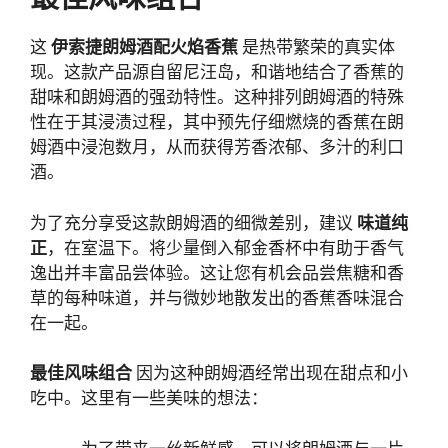
这
伊索捷朗姆酒配火焰香蕉
是热带繁荣的真实体
现。这款产品源自留尼汪岛，和谐地结合了香蕉的
甜味和朗姆酒的强劲特性。这种排列朗姆酒的特殊
性在于其浸渍过程，其中预先仔细燃烧的香蕉在朗
姆酒中浸泡数月，从而获得芳香浓郁、多汁的利口
酒。
为了充分享受这款朗姆酒的细微差别，建议
味道纯
正
，在室温下。将少量倒入郁金香杯中有助于香气
逸出并丰富品尝体验。这让您有机会品尝焦糖和香
草的每种味道，并与微妙地散发出的香蕉香味混合
在一起。
最佳风味组合
因为这种朗姆酒经常出现在甜点和小
吃中。这里有一些美味的想法：