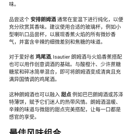
味。
品尝这个
安排朗姆酒
通常在室温下进行纯化，以便
充分欣赏其香味。建议使用合适的玻璃杯，例如小
型喇叭口品尝杯，以展现香蕉火焰的所有微妙香
气，并富含辛辣的细微差别和焦糖的味道。
对于爱好者
鸡尾酒
, Isautier 朗姆酒与火焰香蕉搭配
也可以用作创意调酒的基础。与酸橙汁、少许蔗糖
糖浆和碎冰简单混合，即可将朗姆酒变成清爽且充
满异国情调的鸡尾酒。
这种朗姆酒也可以融入
甜点
例如巴巴朗姆酒或苏泽
特薄饼，赋予它们迷人的热带风情。朗姆酒温暖、
辛辣的味道与微甜的甜点完美搭配，让每一口都是
感官的享受。
最佳风味组合