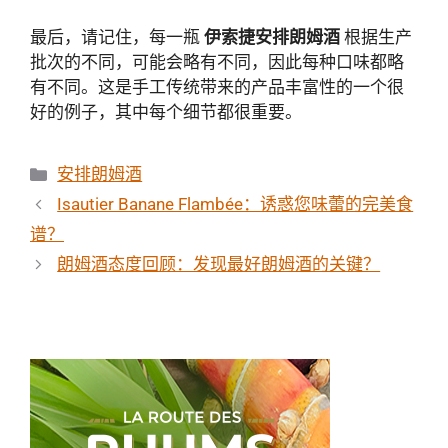
最后，请记住，每一瓶
伊索捷安排朗姆酒
根据生产
批次的不同，可能会略有不同，因此每种口味都略
有不同。这是手工传统带来的产品丰富性的一个很
好的例子，其中每个细节都很重要。
分
安排朗姆酒
类
Isautier Banane Flambée：诱惑您味蕾的完美食
谱？
朗姆酒态度回顾：发现最好朗姆酒的关键？