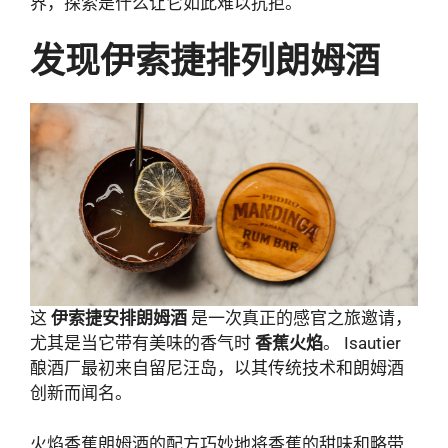
界，探索是什么让它如此难以抗拒。
发现伊索捷排列朗姆酒
这
伊索捷安排朗姆酒
是一次真正的感官之旅邀请，
尤其是当它带有美味的香气时
香蕉火焰
。 Isautier
酿酒厂最初来自留尼汪岛，以其传统技术和朗姆酒
创新而闻名。
火焰香蕉朗姆酒的配方巧妙地将香蕉的甜味和略带