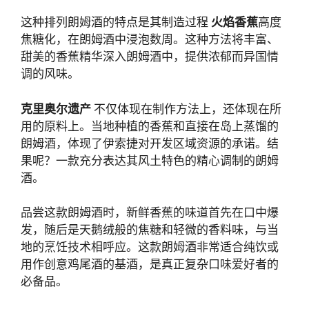
这种排列朗姆酒的特点是其制造过程
火焰香蕉
高度
焦糖化，在朗姆酒中浸泡数周。这种方法将丰富、
甜美的香蕉精华深入朗姆酒中，提供浓郁而异国情
调的风味。
克里奥尔遗产
不仅体现在制作方法上，还体现在所
用的原料上。当地种植的香蕉和直接在岛上蒸馏的
朗姆酒，体现了伊索捷对开发区域资源的承诺。结
果呢？一款充分表达其风土特色的精心调制的朗姆
酒。
品尝这款朗姆酒时，新鲜香蕉的味道首先在口中爆
发，随后是天鹅绒般的焦糖和轻微的香料味，与当
地的烹饪技术相呼应。这款朗姆酒非常适合纯饮或
用作创意鸡尾酒的基酒，是真正复杂口味爱好者的
必备品。