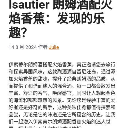
Isautier 朗姆酒配火
焰香蕉：发现的乐
趣？
14 8 月 2024
作者
Julie
伊索蒂尔朗姆酒搭配火焰香蕉，真正邀请您去旅行
和探索异国风味。这款烈酒源自留尼汪岛，通过添
加火焰香蕉的甜味，提升了经典朗姆酒的品质，从
而提供了和谐而迷人的混合酒。每一口都会散发出
丰富、舒适的香气，唤醒感官，同时让人想起金色
的海滩和郁郁葱葱的风景。无论您是经验丰富的爱
好者还是好奇的新手，这种美味佳肴都值得探索和
品尝，无论是它的味道还是它所蕴含的历史。让我
们一起潜入伊索蒂尔朗姆酒配香蕉火焰的迷人世