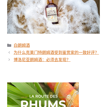
分
白朗姆酒
类
为什么克莱门特朗姆酒受到鉴赏家的一致好评？
博洛尼亚朗姆酒：必须去发现？