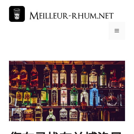
跳
至
内
容
菜
单