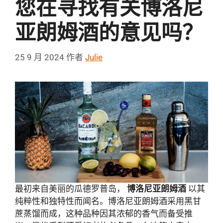
您在寻找有关博洛尼
亚朗姆酒的意见吗？
25 9 月 2024
作者
Julie
最初来自美丽的瓜德罗普岛，
博洛尼亚朗姆酒
以其
纯粹性和独特性而闻名。博洛尼亚朗姆酒采用黑甘
蔗蒸馏而成，这种品种因其浓郁的香气而备受推