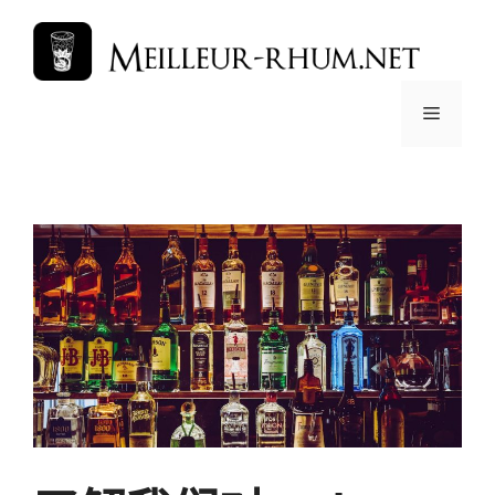
跳
至
内
容
菜
单