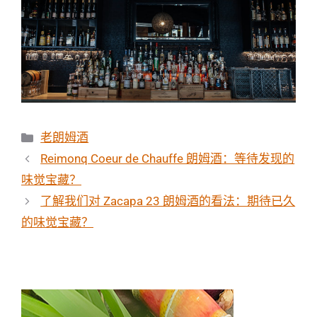
分
老朗姆酒
类
Reimonq Coeur de Chauffe 朗姆酒：等待发现的
味觉宝藏？
了解我们对 Zacapa 23 朗姆酒的看法：期待已久
的味觉宝藏？