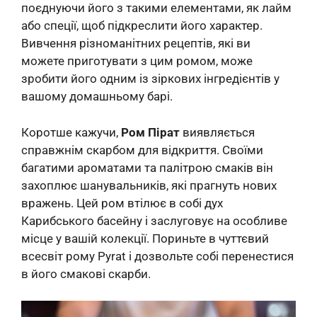
поєднуючи його з такими елементами, як лайм
або спеції, щоб підкреслити його характер.
Вивчення різноманітних рецептів, які ви
можете приготувати з цим ромом, може
зробити його одним із зіркових інгредієнтів у
вашому домашньому барі.
Коротше кажучи,
Ром Пірат
виявляється
справжнім скарбом для відкриття. Своїми
багатими ароматами та палітрою смаків він
захоплює шанувальників, які прагнуть нових
вражень. Цей ром втілює в собі дух
Карибського басейну і заслуговує на особливе
місце у вашій колекції. Пориньте в чуттєвий
всесвіт рому Pyrat і дозвольте собі перенестися
в його смакові скарби.