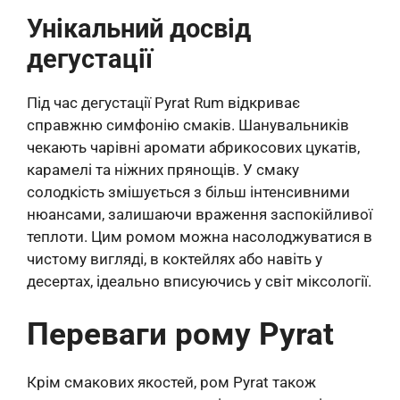
Унікальний досвід
дегустації
Під час дегустації Pyrat Rum відкриває
справжню симфонію смаків. Шанувальників
чекають чарівні аромати абрикосових цукатів,
карамелі та ніжних прянощів. У смаку
солодкість змішується з більш інтенсивними
нюансами, залишаючи враження заспокійливої
​​теплоти. Цим ромом можна насолоджуватися в
чистому вигляді, в коктейлях або навіть у
десертах, ідеально вписуючись у світ міксології.
Переваги рому Pyrat
Крім смакових якостей, ром Pyrat також