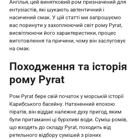
Ангілья, цей винятковий ром призначений для
ентузіастів, які шукають автентичний і
насичений смак. У цій статті ми запрошуємо
вас поринути у захоплюючий світ рому Pyrat,
висвітлюючи його характеристики, процес
виготовлення та причини, чому він заслуговує
на смак.
Походження та історія
рому Pyrat
Ром Pyrat бере свій початок у морській історії
Карибського басейну. Натхненний епохою
піратів, він віддає належне духу пригод, яким
були притаманні ці бурхливі води. Суміш ромів,
що входять до складу Pyrat, походить від
ретельного відбору сумішей з різних