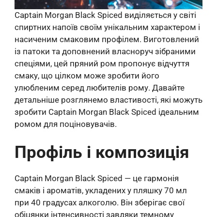
Captain Morgan Black Spiced виділяється у світі
спиртних напоїв своїм унікальним характером і
насиченим смаковим профілем. Виготовлений
із патоки та доповнений власноруч зібраними
спеціями, цей пряний ром пропонує відчуття
смаку, що цілком може зробити його
улюбленим серед любителів рому. Давайте
детальніше розглянемо властивості, які можуть
зробити Captain Morgan Black Spiced ідеальним
ромом для поціновувачів.
Профіль і композиція
Captain Morgan Black Spiced — це гармонія
смаків і ароматів, укладених у пляшку 70 мл
при 40 градусах алкоголю. Він зберігає свої
обіцянки інтенсивності завдяки темному