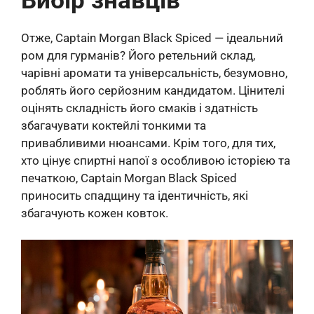
Вибір знавців
Отже, Captain Morgan Black Spiced — ідеальний
ром для гурманів? Його ретельний склад,
чарівні аромати та універсальність, безумовно,
роблять його серйозним кандидатом. Цінителі
оцінять складність його смаків і здатність
збагачувати коктейлі тонкими та
привабливими нюансами. Крім того, для тих,
хто цінує спиртні напої з особливою історією та
печаткою, Captain Morgan Black Spiced
приносить спадщину та ідентичність, які
збагачують кожен ковток.