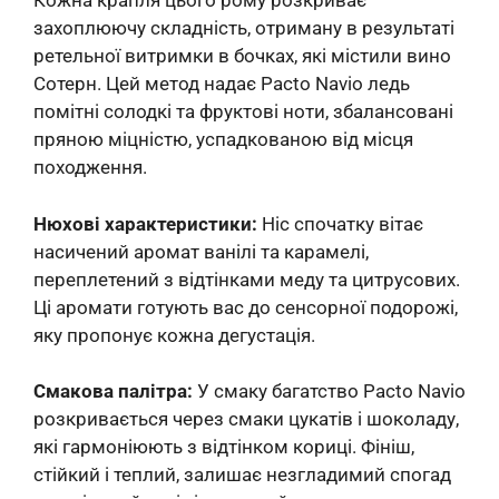
Кожна крапля цього рому розкриває
захоплюючу складність, отриману в результаті
ретельної витримки в бочках, які містили вино
Сотерн. Цей метод надає Pacto Navio ледь
помітні солодкі та фруктові ноти, збалансовані
пряною міцністю, успадкованою від місця
походження.
Нюхові характеристики:
Ніс спочатку вітає
насичений аромат ванілі та карамелі,
переплетений з відтінками меду та цитрусових.
Ці аромати готують вас до сенсорної подорожі,
яку пропонує кожна дегустація.
Смакова палітра:
У смаку багатство Pacto Navio
розкривається через смаки цукатів і шоколаду,
які гармоніюють з відтінком кориці. Фініш,
стійкий і теплий, залишає незгладимий спогад