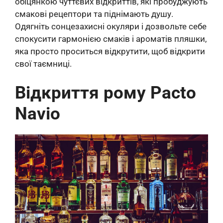
обіцянкою чуттєвих відкриттів, які пробуджують
смакові рецептори та піднімають душу.
Одягніть сонцезахисні окуляри і дозвольте себе
спокусити гармонією смаків і ароматів пляшки,
яка просто проситься відкрутити, щоб відкрити
свої таємниці.
Відкриття рому Pacto
Navio