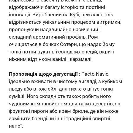
відображаючи багату історію та постійні
інновації. Вироблений на Кубі, цей алкоголь
відрізняється унікальним процесом витримки,
пропонуючи надзвичайно насичений і
складний ароматичний профіль. Ром
очищається в бочках Сотерн, що надає йому
тонкі нотки цукатів і солодких спецій, вкриті
ніжним відтінком ванілі і карамелі.
Пропозиція щодо дегустації
: Pacto Navio
ідеально вживати в чистому вигляді, з кубиком
льоду або в коктейлі для тих, хто цінує тонкі
суміші. Його складність також робить його
чудовим компаньйоном для таких десертів, як
фруктові пироги або крем-брюле, де він може
замінити бренді чи інші традиційні спиртні
напої.