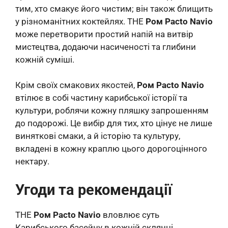
тим, хто смакує його чистим; він також блищить
у різноманітних коктейлях. THE
Ром Pacto Navio
може перетворити простий напій на витвір
мистецтва, додаючи насиченості та глибини
кожній суміші.
Крім своїх смакових якостей,
Ром Pacto Navio
втілює в собі частину карибської історії та
культури, роблячи кожну пляшку запрошенням
до подорожі. Це вибір для тих, хто цінує не лише
виняткові смаки, а й історію та культуру,
вкладені в кожну краплю цього дорогоцінного
нектару.
Угоди та рекомендації
THE
Ром Pacto Navio
вловлює суть
Карибського басейну в кожній склянці,