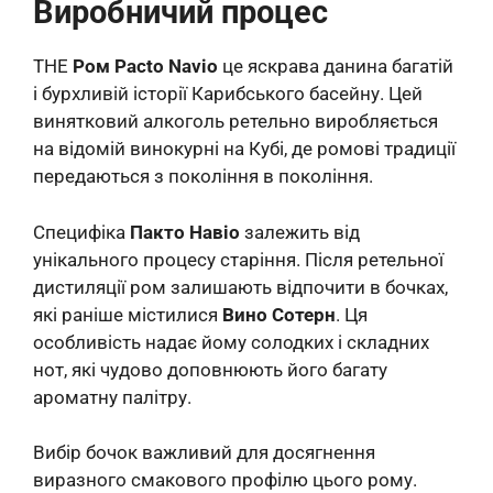
Виробничий процес
THE
Ром Pacto Navio
це яскрава данина багатій
і бурхливій історії Карибського басейну. Цей
винятковий алкоголь ретельно виробляється
на відомій винокурні на Кубі, де ромові традиції
передаються з покоління в покоління.
Специфіка
Пакто Навіо
залежить від
унікального процесу старіння. Після ретельної
дистиляції ром залишають відпочити в бочках,
які раніше містилися
Вино Сотерн
. Ця
особливість надає йому солодких і складних
нот, які чудово доповнюють його багату
ароматну палітру.
Вибір бочок важливий для досягнення
виразного смакового профілю цього рому.