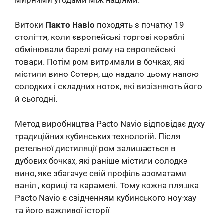
Витоки
Пакто Навіо
походять з початку 19
століття, коли європейські торгові кораблі
обмінювали барелі рому на європейські
товари. Потім ром витримали в бочках, які
містили вино Сотерн, що надало цьому напою
солодких і складних ноток, які вирізняють його
й сьогодні.
Метод виробництва Pacto Navio відповідає духу
традиційних кубинських технологій. Після
ретельної дистиляції ром залишається в
дубових бочках, які раніше містили солодке
вино, яке збагачує свій профіль ароматами
ванілі, кориці та карамелі. Тому кожна пляшка
Pacto Navio є свідченням кубинського ноу-хау
та його важливої ​​історії.