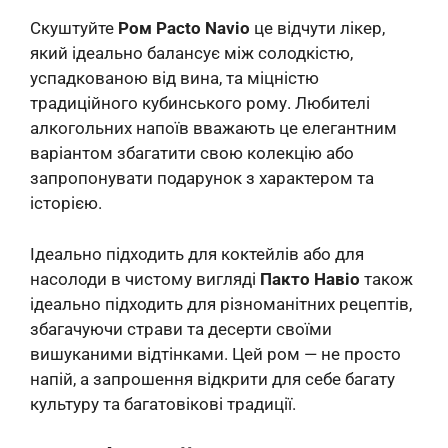
Скуштуйте
Ром Pacto Navio
це відчути лікер,
який ідеально балансує між солодкістю,
успадкованою від вина, та міцністю
традиційного кубинського рому. Любителі
алкогольних напоїв вважають це елегантним
варіантом збагатити свою колекцію або
запропонувати подарунок з характером та
історією.
Ідеально підходить для коктейлів або для
насолоди в чистому вигляді
Пакто Навіо
також
ідеально підходить для різноманітних рецептів,
збагачуючи страви та десерти своїми
вишуканими відтінками. Цей ром — не просто
напій, а запрошення відкрити для себе багату
культуру та багатовікові традиції.