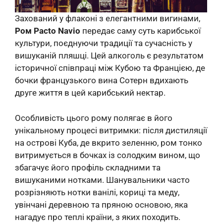
Захований у флаконі з елегантними вигинами,
Ром Pacto Navio
передає саму суть карибської
культури, поєднуючи традиції та сучасність у
вишуканій пляшці. Цей алкоголь є результатом
історичної співпраці між Кубою та Францією, де
бочки французького вина Сотерн вдихають
друге життя в цей карибський нектар.
Особливість цього рому полягає в його
унікальному процесі витримки: після дистиляції
на острові Куба, де вкрито зеленню, ром тонко
витримується в бочках із солодким вином, що
збагачує його профіль складними та
вишуканими нотками. Шанувальники часто
розрізняють нотки ванілі, кориці та меду,
увінчані деревною та пряною основою, яка
нагадує про теплі країни, з яких походить.