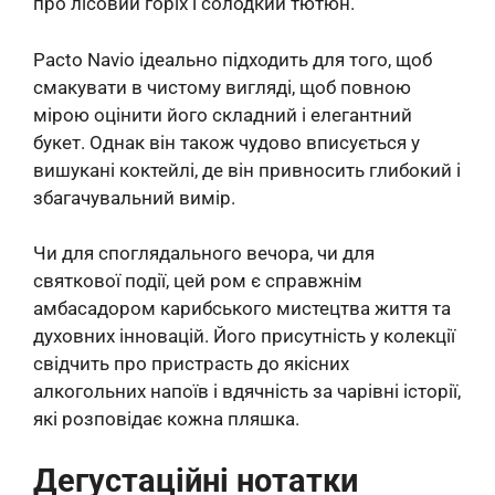
про лісовий горіх і солодкий тютюн.
Pacto Navio ідеально підходить для того, щоб
смакувати в чистому вигляді, щоб повною
мірою оцінити його складний і елегантний
букет. Однак він також чудово вписується у
вишукані коктейлі, де він привносить глибокий і
збагачувальний вимір.
Чи для споглядального вечора, чи для
святкової події, цей ром є справжнім
амбасадором карибського мистецтва життя та
духовних інновацій. Його присутність у колекції
свідчить про пристрасть до якісних
алкогольних напоїв і вдячність за чарівні історії,
які розповідає кожна пляшка.
Дегустаційні нотатки