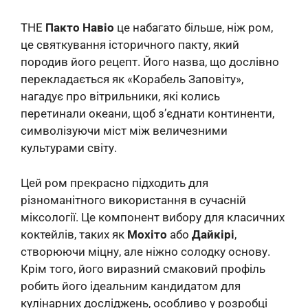
THE
Пакто Навіо
це набагато більше, ніж ром,
це святкування історичного пакту, який
породив його рецепт. Його назва, що дослівно
перекладається як «Корабель Заповіту»,
нагадує про вітрильники, які колись
перетинали океани, щоб з’єднати континенти,
символізуючи міст між величезними
культурами світу.
Цей ром прекрасно підходить для
різноманітного використання в сучасній
міксології. Це компонент вибору для класичних
коктейлів, таких як
Мохіто
або
Дайкірі
,
створюючи міцну, але ніжно солодку основу.
Крім того, його виразний смаковий профіль
робить його ідеальним кандидатом для
кулінарних досліджень, особливо у розробці