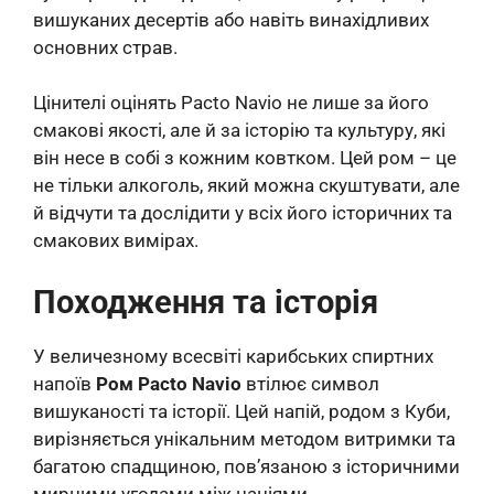
вишуканих десертів або навіть винахідливих
основних страв.
Цінителі оцінять Pacto Navio не лише за його
смакові якості, але й за історію та культуру, які
він несе в собі з кожним ковтком. Цей ром – це
не тільки алкоголь, який можна скуштувати, але
й відчути та дослідити у всіх його історичних та
смакових вимірах.
Походження та історія
У величезному всесвіті карибських спиртних
напоїв
Ром Pacto Navio
втілює символ
вишуканості та історії. Цей напій, родом з Куби,
вирізняється унікальним методом витримки та
багатою спадщиною, пов’язаною з історичними
мирними угодами між націями.