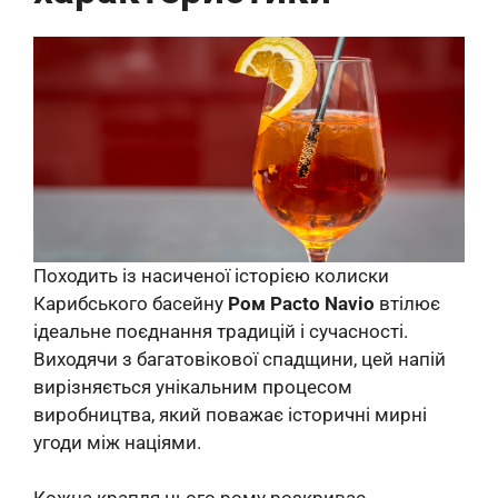
Походить із насиченої історією колиски
Карибського басейну
Ром Pacto Navio
втілює
ідеальне поєднання традицій і сучасності.
Виходячи з багатовікової спадщини, цей напій
вирізняється унікальним процесом
виробництва, який поважає історичні мирні
угоди між націями.