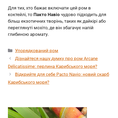
Для тих, хто бажає включати цей ром в
коктейлі, то
Пакто Навіо
чудово підходить для
більш екзотичних творінь, таких як дайкірі або
переглянуті мохіто, де він збагачує напій
глибиною аромату.
Категорії
Упорядкований ром
Дізнайтеся нашу думку про ром Arcane
Délicatissime: перлина Карибського моря?
Відкрийте для себе Pacto Navio: новий скарб
Карибського моря?