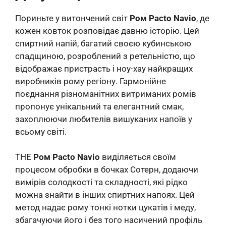
Пориньте у витончений світ
Ром Pacto Navio
, де
кожен ковток розповідає давню історію. Цей
спиртний напій, багатий своєю кубинською
спадщиною, розроблений з ретельністю, що
відображає пристрасть і ноу-хау найкращих
виробників рому регіону. Гармонійне
поєднання різноманітних витриманих ромів
пропонує унікальний та елегантний смак,
захоплюючи любителів вишуканих напоїв у
всьому світі.
THE
Ром Pacto Navio
виділяється своїм
процесом обробки в бочках Сотерн, додаючи
вимірів солодкості та складності, які рідко
можна знайти в інших спиртних напоях. Цей
метод надає рому тонкі нотки цукатів і меду,
збагачуючи його і без того насичений профіль