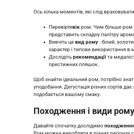
Ось кілька моментів, які слід враховувати
Перевірте
вік
ром. Чим більше ром в
представить складну палітру арома
Вивчіть це
вид рому
: білий, золот
характер і типове використання в мі
Дослідіть
рекомендації
та медаліс
престижних пляшок.
Щоб знайти ідеальний ром, потрібно знати 
уподобання. Дегустація різних сортів да
подобається вашому смаку.
Походження і види ром
Давайте спочатку дослідимо
походженн
Ром можна виробляти в різних регіонах св