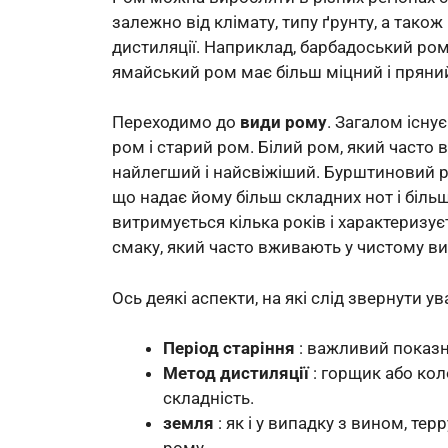
залежно від клімату, типу ґрунту, а тако
дистиляції. Наприклад, барбадоський ром
ямайський ром має більш міцний і пряни
Переходимо до
види рому
. Загалом існу
ром і старий ром. Білий ром, який часто 
найлегший і найсвіжіший. Бурштиновий ром
що надає йому більш складних нот і біль
витримується кілька років і характеризу
смаку, який часто вживають у чистому ви
Ось деякі аспекти, на які слід звернути ув
Період старіння
: важливий показн
Метод дистиляції
: горщик або кол
складність.
земля
: як і у випадку з вином, т