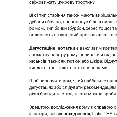
свіжовижату цукрову тростину.
Вік
і тип старіння також мають вирішальн
дубових бочках, запропонує більш вираж
ромом. Тип бочки (бурбон, херес тощо) т
впливають на кінцевий профіль алкогол
Дегустаційні нотатки
є важливим критері
ароматну палітру рому, починаючи від сол
нюансів, таких як тютюн або шкіра. Відчу
кислотністю, гіркотою та прянощами.
Щоб визначити ром, який найбільше відп
дегустаціях або слідувати рекомендаціям
різні бренди та стилі, також можна зроби
Зрештою, дослідження рому є справою ос
фактори, такі як
походження
, L’
вік
, THE
т