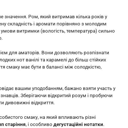
е значення. Ром, який витримав кілька років у
ену складність і аромати порівняно з молодим
а умови витримки (вологість, температура) сильно
ю.
єм для аматорів. Вони дозволяють розпізнати
одких нот ванілі та карамелі до більш стійких
ття смаку має бути в балансі між солодкістю,
овідає вашим уподобанням, бажано взяти участь у
 знавців. Зберігаючи відкритий розум і пробуючи
ти дивовижні відкриття.
обистого смаку, на який впливають різні
ип старіння
, і особливо
дегустаційні нотатки
.