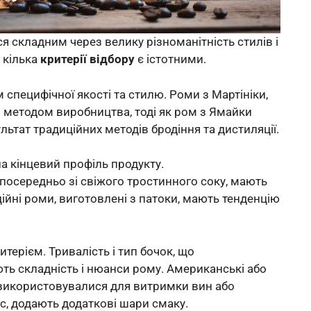
я складним через велику різноманітність стилів і
 кілька
критерії відбору
є істотними.
специфічної якості та стилю. Роми з Мартініки,
 методом виробництва, тоді як ром з Ямайки
ьтат традиційних методів бродіння та дистиляції.
а кінцевий профіль продукту.
посередньо зі свіжого тростинного соку, мають
иційні роми, виготовлені з патоки, мають тенденцію
ерієм. Тривалість і тип бочок, що
ь складність і нюанси рому. Американські або
ше використовувалися для витримки вин або
ес, додають додаткові шари смаку.