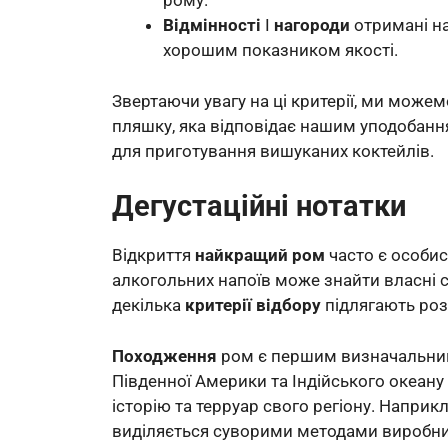
рому.
Відмінності
І
нагороди
отримані н
хорошим показником якості.
Звертаючи увагу на ці критерії, ми може
пляшку, яка відповідає нашим уподобанням 
для приготування вишуканих коктейлів.
Дегустаційні нотатки
Відкриття
найкращий ром
часто є особи
алкогольних напоїв може знайти власні 
декілька
критерії відбору
підлягають роз
Походження
ром є першим визначальним
Південної Америки та Індійського океану
історію та терруар свого регіону. Наприк
виділяється суворими методами виробни