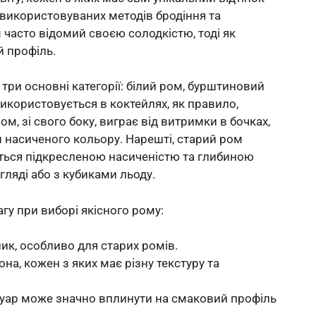
ж використовуваних методів бродіння та
 часто відомий своєю солодкістю, тоді як
й профіль.
є три основні категорії: білий ром, бурштиновий
використовується в коктейлях, як правило,
, зі свого боку, виграє від витримки в бочках,
ш насиченого кольору. Нарешті, старий ром
ється підкресленою насиченістю та глибиною
гляді або з кубиками льоду.
агу при виборі якісного рому:
ик, особливо для старих ромів.
она, кожен з яких має різну текстуру та
ерруар може значно вплинути на смаковий профіль