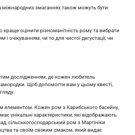
а міжнародних змаганнях також можуть бути
мо краще оцінити різноманітність рому та вибрати
і очікуванням, чи то для чистої дегустації, чи
стим дослідженням, де кожен любитель
самородки. Щоб допомогти вам у цьому квесті,
гляду.
 елементом. Кожен ром з Карибського басейну,
 має унікальні характеристики, які відображають
лад, сільськогосподарський ром з Мартініки
цтва та своїм свіжим смаком, який видає