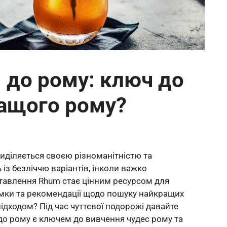
 до рому: ключ до
ращого рому?
виділяється своєю різноманітністю та
із безліччю варіантів, інколи важко
 Ставлення Rhum стає цінним ресурсом для
думки та рекомендації щодо пошуку найкращих
ідходом? Під час чуттєвої подорожі давайте
до рому є ключем до вивчення чудес рому та