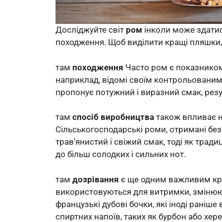
Досліджуйте світ
ром
інколи може здатис
походження. Щоб виділити кращі пляшки,
там
походження
Часто ром є показником 
наприклад, відомі своїм контрольованим
пропонує потужний і виразний смак, резул
там
спосіб виробництва
також впливає н
Сільськогосподарські роми, отримані без
трав’янистий і свіжий смак, тоді як трад
до більш солодких і сильних нот.
там
дозрівання
є ще одним важливим крит
використовуються для витримки, змінюют
французькі дубові бочки, які іноді рані
спиртних напоїв, таких як бурбон або хер