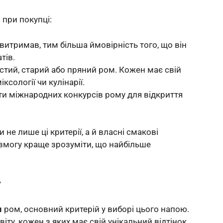
 при покупці:
итримав, тим більша ймовірність того, що він
тів.
истий, старий або пряний ром. Кожен має свій
ксології чи кулінарії.
ти міжнародних конкурсів рому для відкриття
не лише ці критерії, а й власні смакові
є змогу краще зрозуміти, що найбільше
у
я
ром, основний критерій у виборі цього напою.
іту, кожен з яких має свій унікальний відтінок