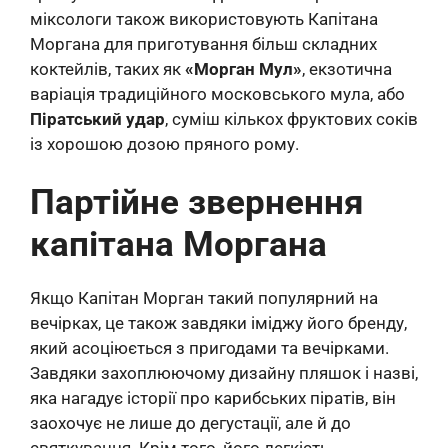
міксологи також використовують Капітана
Моргана для приготування більш складних
коктейлів, таких як
«Морган Мул»
, екзотична
варіація традиційного московського мула, або
Піратський удар
, суміш кількох фруктових соків
із хорошою дозою пряного рому.
Партійне звернення
капітана Моргана
Якщо Капітан Морган такий популярний на
вечірках, це також завдяки іміджу його бренду,
який асоціюється з пригодами та вечірками.
Завдяки захоплюючому дизайну пляшок і назві,
яка нагадує історії про карибських піратів, він
заохочує не лише до дегустації, але й до