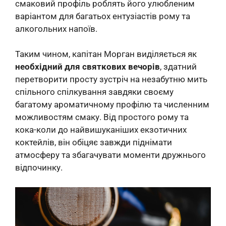
смаковий профіль роблять його улюбленим
варіантом для багатьох ентузіастів рому та
алкогольних напоїв.
Таким чином, капітан Морган виділяється як
необхідний для святкових вечорів
, здатний
перетворити просту зустріч на незабутню мить
спільного спілкування завдяки своєму
багатому ароматичному профілю та численним
можливостям смаку. Від простого рому та
кока-коли до найвишуканіших екзотичних
коктейлів, він обіцяє завжди піднімати
атмосферу та збагачувати моменти дружнього
відпочинку.