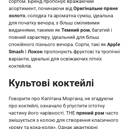
сортом. Бренд пропонує вражаючий
асортимент, починаючи від
Оригінальне пряне
золото
, солодка та ароматна суміш, ідеальна
для початку вечора, з більш сміливими
виданнями, такими як
Темний ром
, багатий і
повний характеру, ідеальний для більш
спокійного пізнього вечора. Сорти, такі як
Apple
Smash
І
Локон
пропонують фруктові та тропічні
варіанти, ідеальні для освіжаючих літніх
коктейлів.
Культові коктейлі
Говорити про Капітана Моргана, не згадуючи
про коктейлі, означало б упустити істотну
частину його чарівності. THE
пряний ром
часто
змішується з колою для створення класичного
«рому та кока-коли». Однак авантюрні