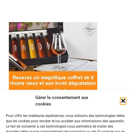
Gérer le consentement aux
cookies
Pour offrir les meilleures expériences, nous utilisons des technologies telles
que les cookies pour stocker et/ou accéder aux informations des appareils.
© 2022 Meilleur-rhum.net - Tous droits réservés
Le fait de consentir à ces technologies nous permettra de traiter des
données telles que le comportement de navigation ou les ID uniques sur ce