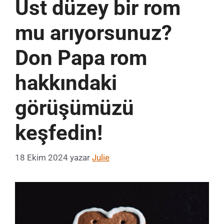
Üst düzey bir rom
mu arıyorsunuz?
Don Papa rom
hakkındaki
görüşümüzü
keşfedin!
18 Ekim 2024
yazar
Julie