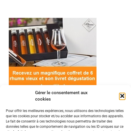
Gérer le consentement aux
cookies
Pour offrir les meilleures expériences, nous utilisons des technologies telles
que les cookies pour stocker et/ou accéder aux informations des appareils.
© 2022 Meilleur-rhum.net - Tous droits réservés
Le fait de consentir à ces technologies nous permettra de traiter des
Mentions légales
-
Politique de cookies
données telles que le comportement de navigation ou les ID uniques sur ce