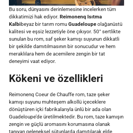
Bu soru, dünyasını derinlemesine incelerken tüm
dikkatimizi hak ediyor.
Reimonenq Isıtma
Kalbi
beyaz bir tarım romu
Guadeloupe
olağanüstü
kalitesi ve eşsiz lezzetiyle öne çıkıyor. 50° sertlikte
sunulan bu rom, saf şeker kamışı suyunun dikkatli
bir şekilde damıtılmasının bir sonucudur ve hem
meraklılara hem de acemilere zengin bir tat
deneyimi vaat ediyor.
Kökeni ve özellikleri
Reimonenq Coeur de Chauffe rom, taze şeker
kamışı suyunu muhteşem alkollü içeceklere
dönüştüren içki fabrikalarıyla ünlü bir ada olan
Guadeloupe’de üretilmektedir. Bu rom, taze kamışın
zengin ve güçlü aromasını korumasına olanak
tanıyan geleneksel sütunlarda damıtılarak elde