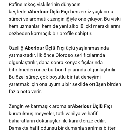
Rafine İskoç viskilerinin dünyasını
keşfeden
Aberlour Üçlü Fıçı
benzersiz yaşlanma
süreci ve aromatik zenginliğiyle öne çıkıyor. Bu viski
hem uzmanları hem de yeni alkollü içki meraklılarını
cezbeden karmaşık bir profile sahiptir.
Özelliği
Aberlour Üçlü Fıçı
üçlü yaşlanmasında
yatmaktadır. İlk önce Oloroso şeri fıçılarında
olgunlaştırılır, daha sonra konyak fıçılarında
bitirilmeden önce burbon fıçılarında olgunlaştırılır.
Bu özel süreç, çok boyutlu bir tat deneyimi
yaratmak için ona uyumlu bir şekilde örtüşen birden
fazla nota verir.
Zengin ve karmaşık aromalar
Aberlour Üçlü Fıçı
kurutulmuş meyveler, tatlı vanilya ve hafif
baharatların dokunuşları ile karakterize edilir.
Damakta hafif odunsu bir dumanla sarılmış bitter