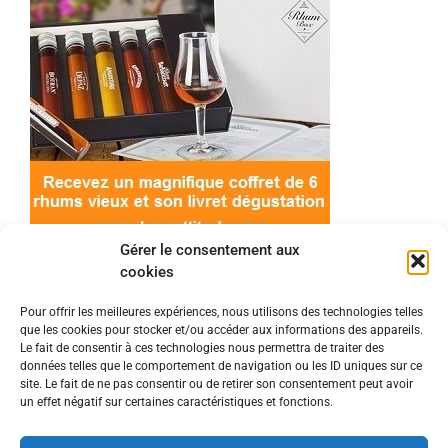
Gérer le consentement aux
cookies
Pour offrir les meilleures expériences, nous utilisons des technologies telles
que les cookies pour stocker et/ou accéder aux informations des appareils.
© 2022 Meilleur-rhum.net - Tous droits réservés
Le fait de consentir à ces technologies nous permettra de traiter des
Mentions légales
-
Politique de cookies
données telles que le comportement de navigation ou les ID uniques sur ce
site. Le fait de ne pas consentir ou de retirer son consentement peut avoir
un effet négatif sur certaines caractéristiques et fonctions.
L'abus d'alcool est dangereux pour la santé, à
consommer avec modération.