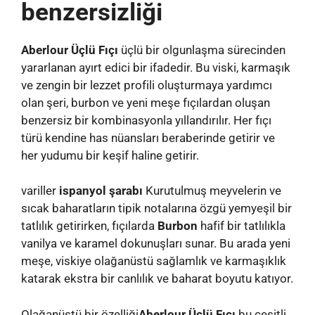
benzersizliği
Aberlour Üçlü Fıçı
üçlü bir olgunlaşma sürecinden
yararlanan ayırt edici bir ifadedir. Bu viski, karmaşık
ve zengin bir lezzet profili oluşturmaya yardımcı
olan şeri, burbon ve yeni meşe fıçılardan oluşan
benzersiz bir kombinasyonla yıllandırılır. Her fıçı
türü kendine has nüansları beraberinde getirir ve
her yudumu bir keşif haline getirir.
variller
ispanyol şarabı
Kurutulmuş meyvelerin ve
sıcak baharatların tipik notalarına özgü yemyeşil bir
tatlılık getirirken, fıçılarda
Burbon
hafif bir tatlılıkla
vanilya ve karamel dokunuşları sunar. Bu arada yeni
meşe, viskiye olağanüstü sağlamlık ve karmaşıklık
katarak ekstra bir canlılık ve baharat boyutu katıyor.
Olağanüstü bir özelliği
Aberlour Üçlü Fıçı
bu çeşitli