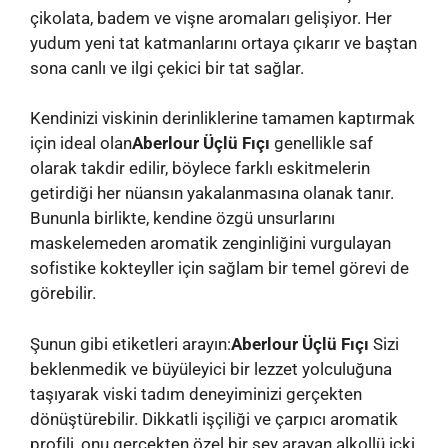
çikolata, badem ve vişne aromaları gelişiyor. Her
yudum yeni tat katmanlarını ortaya çıkarır ve baştan
sona canlı ve ilgi çekici bir tat sağlar.
Kendinizi viskinin derinliklerine tamamen kaptırmak
için ideal olan
Aberlour Üçlü Fıçı
genellikle saf
olarak takdir edilir, böylece farklı eskitmelerin
getirdiği her nüansın yakalanmasına olanak tanır.
Bununla birlikte, kendine özgü unsurlarını
maskelemeden aromatik zenginliğini vurgulayan
sofistike kokteyller için sağlam bir temel görevi de
görebilir.
Şunun gibi etiketleri arayın:
Aberlour Üçlü Fıçı
Sizi
beklenmedik ve büyüleyici bir lezzet yolculuğuna
taşıyarak viski tadım deneyiminizi gerçekten
dönüştürebilir. Dikkatli işçiliği ve çarpıcı aromatik
profili, onu gerçekten özel bir şey arayan alkollü içki