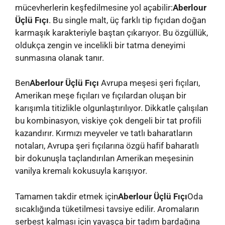
mücevherlerin keşfedilmesine yol açabilir:
Aberlour
Üçlü Fıçı
. Bu single malt, üç farklı tip fıçıdan doğan
karmaşık karakteriyle baştan çıkarıyor. Bu özgüllük,
oldukça zengin ve incelikli bir tatma deneyimi
sunmasına olanak tanır.
Ben
Aberlour Üçlü Fıçı
Avrupa meşesi şeri fıçıları,
Amerikan meşe fıçıları ve fıçılardan oluşan bir
karışımla titizlikle olgunlaştırılıyor. Dikkatle çalışılan
bu kombinasyon, viskiye çok dengeli bir tat profili
kazandırır. Kırmızı meyveler ve tatlı baharatların
notaları, Avrupa şeri fıçılarına özgü hafif baharatlı
bir dokunuşla taçlandırılan Amerikan meşesinin
vanilya kremalı kokusuyla karışıyor.
Tamamen takdir etmek için
Aberlour Üçlü Fıçı
Oda
sıcaklığında tüketilmesi tavsiye edilir. Aromaların
serbest kalması için yavaşça bir tadım bardağına