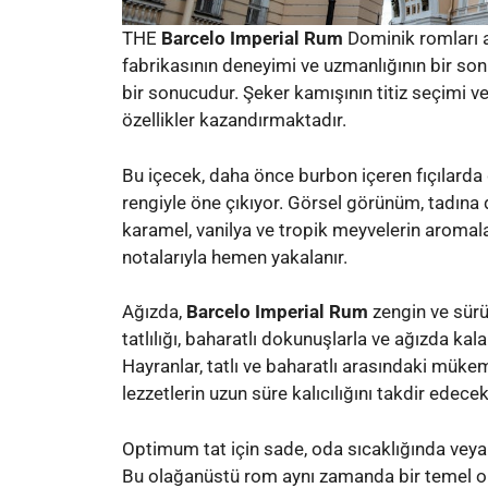
THE
Barcelo Imperial Rum
Dominik romları ar
fabrikasının deneyimi ve uzmanlığının bir sonu
bir sonucudur. Şeker kamışının titiz seçimi v
özellikler kazandırmaktadır.
Bu içecek, daha önce burbon içeren fıçılarda 
rengiyle öne çıkıyor. Görsel görünüm, tadına 
karamel, vanilya ve tropik meyvelerin aromalar
notalarıyla hemen yakalanır.
Ağızda,
Barcelo Imperial Rum
zengin ve sürü
tatlılığı, baharatlı dokunuşlarla ve ağızda ka
Hayranlar, tatlı ve baharatlı arasındaki mük
lezzetlerin uzun süre kalıcılığını takdir edecek
Optimum tat için sade, oda sıcaklığında veya 
Bu olağanüstü rom aynı zamanda bir temel ola