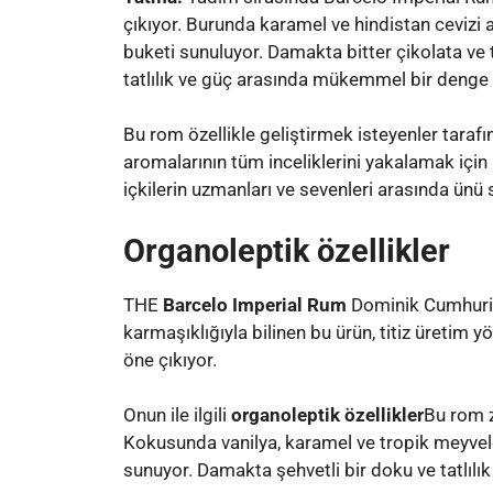
çıkıyor. Burunda karamel ve hindistan cevizi 
buketi sunuluyor. Damakta bitter çikolata ve t
tatlılık ve güç arasında mükemmel bir denge
Bu rom özellikle geliştirmek isteyenler taraf
aromalarının tüm inceliklerini yakalamak için 
içkilerin uzmanları ve sevenleri arasında ünü s
Organoleptik özellikler
THE
Barcelo Imperial Rum
Dominik Cumhuriyet
karmaşıklığıyla bilinen bu ürün, titiz üretim 
öne çıkıyor.
Onun ile ilgili
organoleptik özellikler
Bu rom z
Kokusunda vanilya, karamel ve tropik meyveler
sunuyor. Damakta şehvetli bir doku ve tatlılık