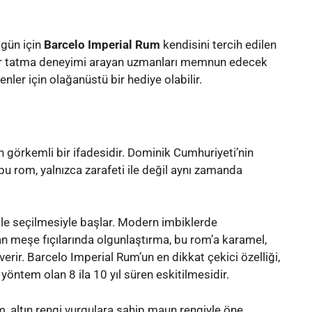
 gün için
Barcelo Imperial Rum
kendisini tercih edilen
bir tatma deneyimi arayan uzmanları memnun edecek
enler için olağanüstü bir hediye olabilir.
n görkemli bir ifadesidir. Dominik Cumhuriyeti’nin
bu rom, yalnızca zarafeti ile değil aynı zamanda
kle seçilmesiyle başlar. Modern imbiklerde
 meşe fıçılarında olgunlaştırma, bu rom’a karamel,
erir. Barcelo Imperial Rum’un en dikkat çekici özelliği,
 yöntem olan 8 ila 10 yıl süren eskitilmesidir.
 altın rengi vurgulara sahip maun rengiyle öne