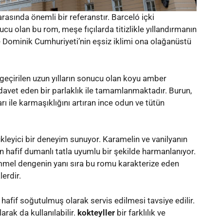
asında önemli bir referanstır. Barceló içki
cu olan bu rom, meşe fıçılarda titizlikle yıllandırmanın
e Dominik Cumhuriyeti’nin eşsiz iklimi ona olağanüstü
geçirilen uzun yılların sonucu olan koyu amber
davet eden bir parlaklık ile tamamlanmaktadır. Burun,
ı ile karmaşıklığını artıran ince odun ve tütün
kleyici bir deneyim sunuyor. Karamelin ve vanilyanın
lan hafif dumanlı tatla uyumlu bir şekilde harmanlanıyor.
emmel dengenin yanı sıra bu romu karakterize eden
lerdir.
hafif soğutulmuş olarak servis edilmesi tavsiye edilir.
rak da kullanılabilir.
kokteyller
bir farklılık ve