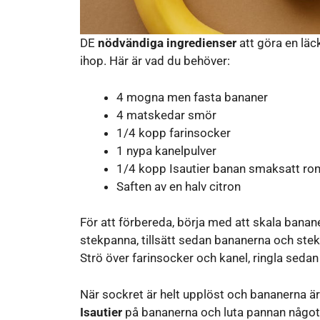
DE
nödvändiga ingredienser
att göra en läc
ihop. Här är vad du behöver:
4 mogna men fasta bananer
4 matskedar smör
1/4 kopp farinsocker
1 nypa kanelpulver
1/4 kopp Isautier banan smaksatt ro
Saften av en halv citron
För att förbereda, börja med att skala bana
stekpanna, tillsätt sedan bananerna och stek 
Strö över farinsocker och kanel, ringla sedan
När sockret är helt upplöst och bananerna är
Isautier
på bananerna och luta pannan något f