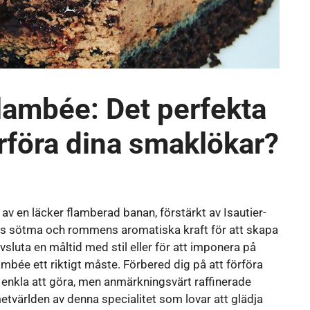
lambée: Det perfekta
örföra dina smaklökar?
v en läcker flamberad banan, förstärkt av Isautier-
nas sötma och rommens aromatiska kraft för att skapa
sluta en måltid med stil eller för att imponera på
lambée ett riktigt måste. Förbered dig på att förföra
enkla att göra, men anmärkningsvärt raffinerade
etvärlden av denna specialitet som lovar att glädja