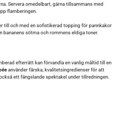
na. Servera omedelbart, gärna tillsammans med
 upp flamberingen.
ler till och med en sofistikerad topping för pannkakor
ellan bananens sötma och rommens eldiga toner.
erad efterrätt kan förvandla en vanlig måltid till en
bée
använder färska, kvalitetsingredienser för att
också ett fängslande spektakel under tillredningen.