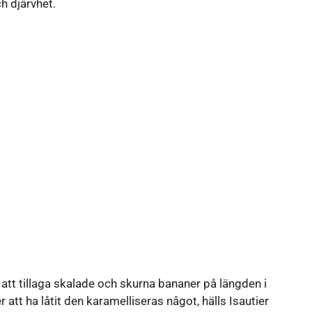
h djärvhet.
att tillaga skalade och skurna bananer på längden i
att ha låtit den karamelliseras något, hälls Isautier