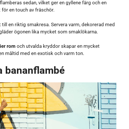
amberas sedan, vilket ger en gyllene färg och en
 för en touch av fräschör.
pt till en riktig smakresa. Servera varm, dekorerad med
 gläder ögonen lika mycket som smaklökarna.
ier rom
och utvalda kryddor skapar en mycket
a en måltid med en exotisk och varm ton.
da bananflambé