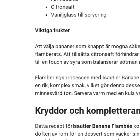
Citronsaft
Vaniljglass till servering
Viktiga frukter
Att välja bananer som knappt är mogna säkerst
flamberats. Att tillsätta citronsaft förhindra
till en touch av syra som balanserar sötman 
Flamberingsprocessen med Isautier Banane R
en rik, komplex smak, vilket gör denna dessert
minnesvärd ton. Servera varm med en kula van
Kryddor och kompletteran
Detta recept för
Isautier Banana Flambée
kom
doften av rom för en dessert som väcker sin