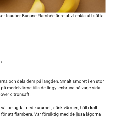
ker Isautier Banane Flambée är relativt enkla att sätta
m
nerna och dela dem på längden. Smält smöret i en stor
på medelvärme tills de är gyllenbruna på varje sida.
 över citronsaft.
 väl belagda med karamell, sänk värmen, häll i
kall
ör att flambera. Var försiktig med de ljusa lågorna