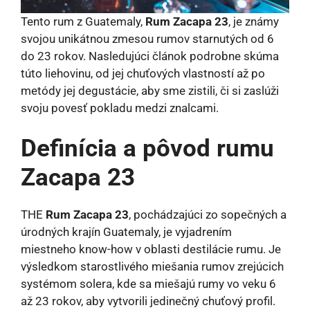
Tento rum z Guatemaly,
Rum Zacapa 23
, je známy
svojou unikátnou zmesou rumov starnutých od 6
do 23 rokov. Nasledujúci článok podrobne skúma
túto liehovinu, od jej chuťových vlastností až po
metódy jej degustácie, aby sme zistili, či si zaslúži
svoju povesť pokladu medzi znalcami.
Definícia a pôvod rumu
Zacapa 23
THE
Rum Zacapa 23
, pochádzajúci zo sopečných a
úrodných krajín Guatemaly, je vyjadrením
miestneho know-how v oblasti destilácie rumu. Je
výsledkom starostlivého miešania rumov zrejúcich
systémom solera, kde sa miešajú rumy vo veku 6
až 23 rokov, aby vytvorili jedinečný chuťový profil.