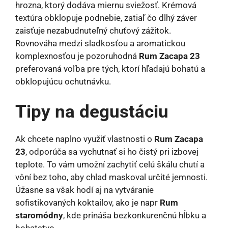
hrozna, ktorý dodáva miernu sviežosť. Krémová
textúra obklopuje podnebie, zatiaľ čo dlhý záver
zaisťuje nezabudnuteľný chuťový zážitok.
Rovnováha medzi sladkosťou a aromatickou
komplexnosťou je pozoruhodná
Rum Zacapa 23
preferovaná voľba pre tých, ktorí hľadajú bohatú a
obklopujúcu ochutnávku.
Tipy na degustáciu
Ak chcete naplno využiť vlastnosti o
Rum Zacapa
23
, odporúča sa vychutnať si ho čistý pri izbovej
teplote. To vám umožní zachytiť celú škálu chutí a
vôní bez toho, aby chlad maskoval určité jemnosti.
Úžasne sa však hodí aj na vytváranie
sofistikovaných koktailov, ako je napr
Rum
staromódny
, kde prináša bezkonkurenčnú hĺbku a
bohatstvo.