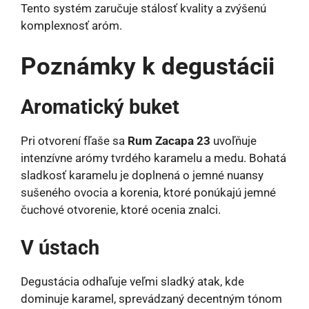
Tento systém zaručuje stálosť kvality a zvýšenú
komplexnosť aróm.
Poznámky k degustácii
Aromatický buket
Pri otvorení fľaše sa
Rum Zacapa 23
uvoľňuje
intenzívne arómy tvrdého karamelu a medu. Bohatá
sladkosť karamelu je doplnená o jemné nuansy
sušeného ovocia a korenia, ktoré ponúkajú jemné
čuchové otvorenie, ktoré ocenia znalci.
V ústach
Degustácia odhaľuje veľmi sladký atak, kde
dominuje karamel, sprevádzaný decentným tónom