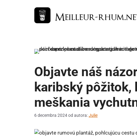
Preskočiť
na
obsah
Objavte náš názor
karibský pôžitok,
meškania vychut
6 decembra 2024
od autora:
Julie