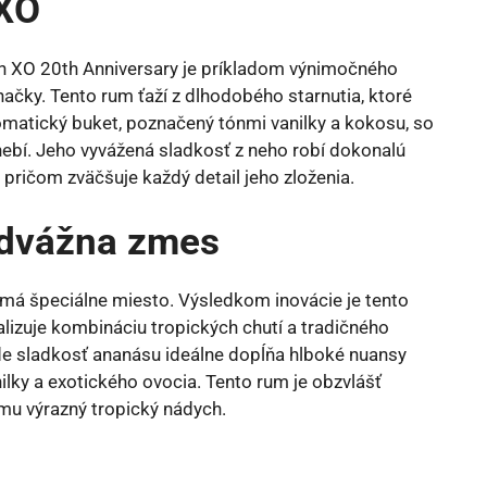
 XO
on XO 20th Anniversary je príkladom výnimočného
načky. Tento rum ťaží z dlhodobého starnutia, ktoré
omatický buket, poznačený tónmi vanilky a kokosu, so
ebí. Jeho vyvážená sladkosť z neho robí dokonalú
 pričom zväčšuje každý detail jeho zloženia.
odvážna zmes
le má špeciálne miesto. Výsledkom inovácie je tento
lizuje kombináciu tropických chutí a tradičného
de sladkosť ananásu ideálne dopĺňa hlboké nuansy
ilky a exotického ovocia. Tento rum je obzvlášť
mu výrazný tropický nádych.