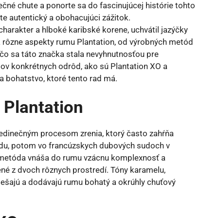
charakter a hlboké karibské korene, uchvátil jazýčky
 rôzne aspekty rumu Plantation, od výrobných metód
rečo sa táto značka stala nevyhnutnosťou pre
ilov konkrétnych odrôd, ako sú Plantation XO a
 bohatstvo, ktoré tento rad má.
 Plantation
edinečným procesom zrenia, ktorý často zahŕňa
ôvodu, potom vo francúzskych dubových sudoch v
 metóda vnáša do rumu vzácnu komplexnosť a
é z dvoch rôznych prostredí. Tóny karamelu,
ešajú a dodávajú rumu bohatý a okrúhly chuťový