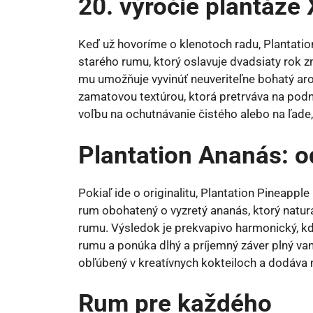
20. výročie plantáže
Keď už hovoríme o klenotoch radu, Plantati
starého rumu, ktorý oslavuje dvadsiaty rok z
mu umožňuje vyvinúť neuveriteľne bohatý ar
zamatovou textúrou, ktorá pretrváva na podn
voľbu na ochutnávanie čistého alebo na ľade,
Plantation Ananás: 
Pokiaľ ide o originalitu, Plantation Pineapp
rum obohatený o vyzretý ananás, ktorý natura
rumu. Výsledok je prekvapivo harmonický, k
rumu a ponúka dlhý a príjemný záver plný van
obľúbený v kreatívnych kokteiloch a dodáva 
Rum pre každého