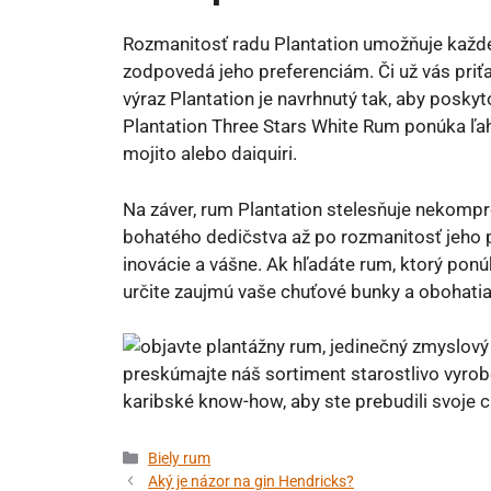
Rozmanitosť radu Plantation umožňuje každé
zodpovedá jeho preferenciám. Či už vás priťa
výraz Plantation je navrhnutý tak, aby posky
Plantation Three Stars White Rum ponúka ľahk
mojito alebo daiquiri.
Na záver, rum Plantation stelesňuje nekompr
bohatého dedičstva až po rozmanitosť jeho p
inovácie a vášne. Ak hľadáte rum, ktorý pon
určite zaujmú vaše chuťové bunky a obohatia 
Kategórie
Biely rum
Aký je názor na gin Hendricks?