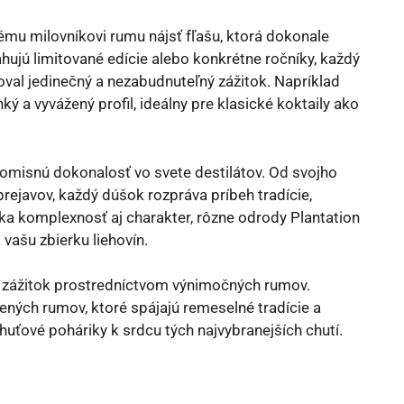
mu milovníkovi rumu nájsť fľašu, ktorá dokonale
hujú limitované edície alebo konkrétne ročníky, každý
toval jedinečný a nezabudnuteľný zážitok. Napríklad
ý a vyvážený profil, ideálny pre klasické koktaily ako
omisnú dokonalosť vo svete destilátov. Od svojho
rejavov, každý dúšok rozpráva príbeh tradície,
úka komplexnosť aj charakter, rôzne odrody Plantation
vašu zbierku liehovín.