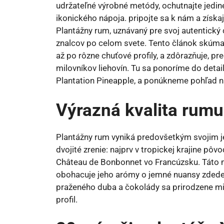
Plantážny rum, uznávaný pre svoj autentický 
znalcov po celom svete. Tento článok skúma
až po rôzne chuťové profily, a zdôrazňuje, p
milovníkov liehovín. Tu sa ponoríme do deta
Plantation Pineapple, a ponúkneme pohľad na
Výrazná kvalita rumu
Plantážny rum vyniká predovšetkým svojim j
dvojité zrenie: najprv v tropickej krajine p
Château de Bonbonnet vo Francúzsku. Táto
obohacuje jeho arómy o jemné nuansy zdeden
praženého duba a čokolády sa prirodzene mi
profil.