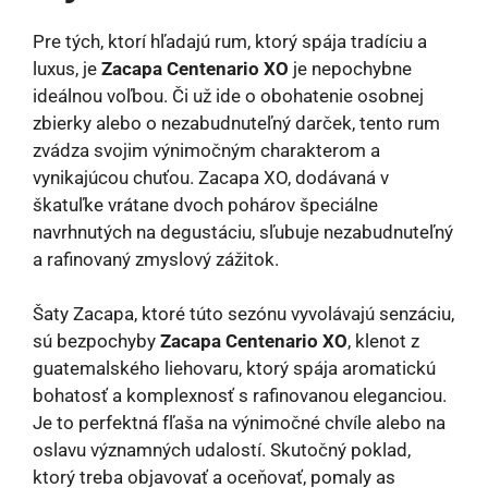
Pre tých, ktorí hľadajú rum, ktorý spája tradíciu a
luxus, je
Zacapa Centenario XO
je nepochybne
ideálnou voľbou. Či už ide o obohatenie osobnej
zbierky alebo o nezabudnuteľný darček, tento rum
zvádza svojim výnimočným charakterom a
vynikajúcou chuťou. Zacapa XO, dodávaná v
škatuľke vrátane dvoch pohárov špeciálne
navrhnutých na degustáciu, sľubuje nezabudnuteľný
a rafinovaný zmyslový zážitok.
Šaty Zacapa, ktoré túto sezónu vyvolávajú senzáciu,
sú bezpochyby
Zacapa Centenario XO
, klenot z
guatemalského liehovaru, ktorý spája aromatickú
bohatosť a komplexnosť s rafinovanou eleganciou.
Je to perfektná fľaša na výnimočné chvíle alebo na
oslavu významných udalostí. Skutočný poklad,
ktorý treba objavovať a oceňovať, pomaly as