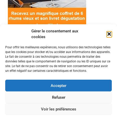
Gérer le consentement aux
cookies
Pour offrir les meilleures expériences, nous utilisons des technologies telles
que les cookies pour stocker et/ou accéder aux informations des appareils.
© 2022 Meilleur-rhum.net - Tous droits réservés
Le fait de consentir à ces technologies nous permettra de traiter des
Mentions légales
-
Politique de cookies
données telles que le comportement de navigation ou les ID uniques sur ce
site. Le fait de ne pas consentir ou de retirer son consentement peut avoir
un effet négatif sur certaines caractéristiques et fonctions.
L'abus d'alcool est dangereux pour la santé, à
consommer avec modération.
Accepter
En tant que Partenaire Amazon, je réalise un
Refuser
bénéfice sur les achats remplissant les conditions
Voir les préférences
requises.