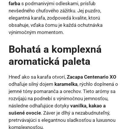
farba
s podmanivými odleskami, prísľub
nevšedného chuťového zážitku. Jej puzdro,
elegantná karafa, zodpovedá kvalite, ktorú
obsahuje, vďaka čomu je každá ochutnávka
výnimočným momentom.
Bohatá a komplexná
aromatická paleta
Hneď ako sa karafa otvorí,
Zacapa Centenario XO
odhaľuje silný dojem
karamelka
, rýchlo doplnená o
jemné tóny pomaranča a orechov. Tieto arómy sa
rozvíjajú na podnebí s výnimočnou jemnosťou,
následne odhaľujúce dotyky
vanilka, kakao a
sušené ovocie
. Záver je dlhý a nezabudnuteľný,
pretrvávajúci s elegantnou sladkosťou a luxusnou
komplexnosťou.