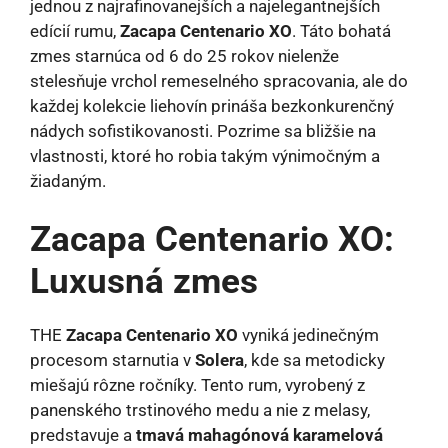
jednou z najrafinovanejších a najelegantnejších
edícií rumu,
Zacapa Centenario XO
. Táto bohatá
zmes starnúca od 6 do 25 rokov nielenže
stelesňuje vrchol remeselného spracovania, ale do
každej kolekcie liehovín prináša bezkonkurenčný
nádych sofistikovanosti. Pozrime sa bližšie na
vlastnosti, ktoré ho robia takým výnimočným a
žiadaným.
Zacapa Centenario XO:
Luxusná zmes
THE
Zacapa Centenario XO
vyniká jedinečným
procesom starnutia v
Solera
, kde sa metodicky
miešajú rôzne ročníky. Tento rum, vyrobený z
panenského trstinového medu a nie z melasy,
predstavuje a
tmavá mahagónová karamelová