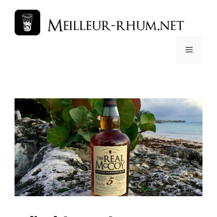
Preskočiť
na
obsah
Menu