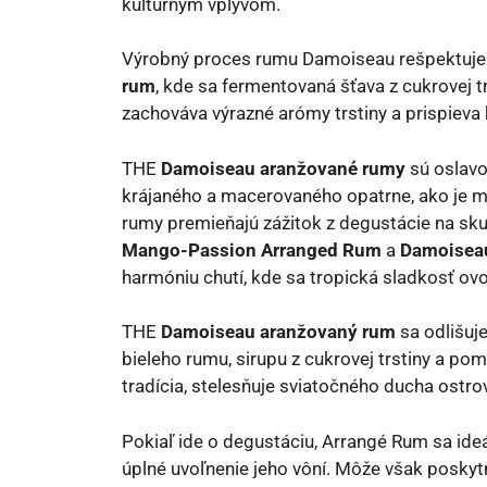
kultúrnym vplyvom.
Výrobný proces rumu Damoiseau rešpektuj
rum
, kde sa fermentovaná šťava z cukrovej t
zachováva výrazné arómy trstiny a prispieva
THE
Damoiseau aranžované rumy
sú oslavo
krájaného a macerovaného opatrne, ako je ma
rumy premieňajú zážitok z degustácie na sk
Mango-Passion Arranged Rum
a
Damoiseau
harmóniu chutí, kde sa tropická sladkosť ov
THE
Damoiseau aranžovaný rum
sa odlišuje
bieleho rumu, sirupu z cukrovej trstiny a po
tradícia, stelesňuje sviatočného ducha ostro
Pokiaľ ide o degustáciu, Arrangé Rum sa ideá
úplné uvoľnenie jeho vôní. Môže však poskyt