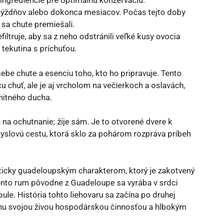
ingrediencie pre optimálnu konzerváciu.
týždňov alebo dokonca mesiacov. Počas tejto doby
sa chute premiešali.
iltruje, aby sa z neho odstránili veľké kusy ovocia
 tekutina s príchuťou.
 sebe chute a esenciu toho, kto ho pripravuje. Tento
cu chuť, ale je aj vrcholom na večierkoch a oslavách,
nitného ducha.
n na ochutnanie; žije sám. Je to otvorené dvere k
myslovú cestu, ktorá sklo za pohárom rozpráva príbeh
ticky guadeloupským charakterom, ktorý je zakotvený
ento rum pôvodne z Guadeloupe sa vyrába v srdci
ule. História tohto liehovaru sa začína po druhej
jinu svojou živou hospodárskou činnosťou a hlbokým