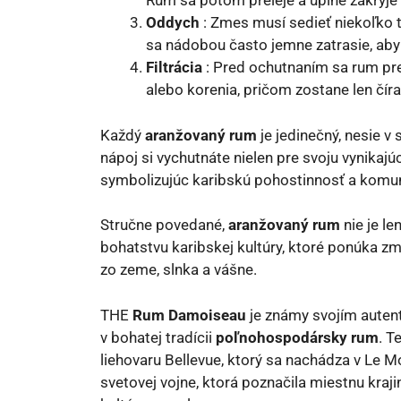
Rum sa potom preleje a úplne zakryje 
Oddych
: Zmes musí sedieť niekoľko 
sa nádobou často jemne zatrasie, aby 
Filtrácia
: Pred ochutnaním sa rum pref
alebo korenia, pričom zostane len číra
Každý
aranžovaný rum
je jedinečný, nesie v
nápoj si vychutnáte nielen pre svoju vynikajú
symbolizujúc karibskú pohostinnosť a komu
Stručne povedané,
aranžovaný rum
nie je le
bohatstvu karibskej kultúry, ktoré ponúka z
zo zeme, slnka a vášne.
THE
Rum Damoiseau
je známy svojím auten
v bohatej tradícii
poľnohospodársky rum
. T
liehovaru Bellevue, ktorý sa nachádza v Le Mo
svetovej vojne, ktorá poznačila miestnu kra