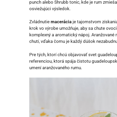
punch alebo Shrubb tonic, kde je rum zmieš
osviežujúci výsledok.
Zvládnutie
macerácia
je tajomstvom získani
krok vo výrobe umožňuje, aby sa chute ovocia 
komplexný a aromatický nápoj. Aranžované r
chutí, vďaka čomu je každý dúšok nezabudn
Pre tých, ktorí chcú objavovať svet guadel
referenciou, ktorá spája čistotu guadeloups
umení aranžovaného rumu.