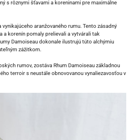
aný s rôznymi šťavami a koreninami pre maximálne
a vynikajúceho aranžovaného rumu. Tento zásadný
a korenín pomaly prelievali a vytvárali tak
umy Damoiseau dokonale ilustrujú túto alchýmiu
uteľným zážitkom.
oupských rumov, zostáva Rhum Damoiseau základnou
kého terroir s neustále obnovovanou vynaliezavosťou v