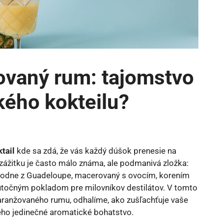
vaný rum: tajomstvo
kého kokteilu?
tail
kde sa zdá, že vás každý dúšok prenesie na
zážitku je často málo známa, ale podmanivá zložka:
ôvodne z Guadeloupe, macerovaný s ovocím, korením
kutočným pokladom pre milovníkov destilátov. V tomto
aranžovaného rumu, odhalíme, ako zušľachťuje vaše
jeho jedinečné aromatické bohatstvo.