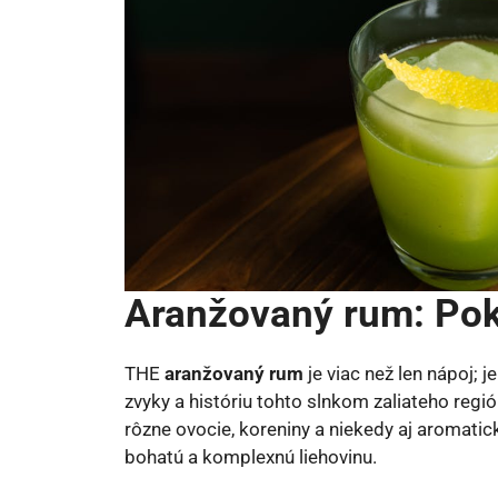
Aranžovaný rum: Pokl
THE
aranžovaný rum
je viac než len nápoj; 
zvyky a históriu tohto slnkom zaliateho regi
rôzne ovocie, koreniny a niekedy aj aromatick
bohatú a komplexnú liehovinu.