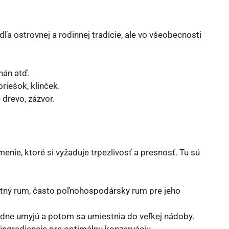
dľa ostrovnej a rodinnej tradície, ale vo všeobecnosti
nán atď.
oriešok, klinček.
 drevo, zázvor.
enie, ktoré si vyžaduje trpezlivosť a presnosť. Tu sú
itný rum, často poľnohospodársky rum pre jeho
adne umyjú a potom sa umiestnia do veľkej nádoby.