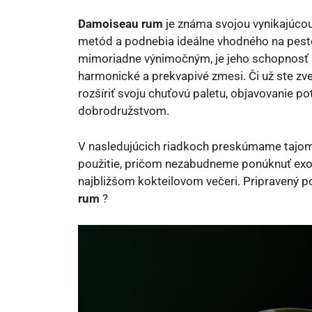
Damoiseau rum
je známa svojou vynikajúcou
metód a podnebia ideálne vhodného na pestov
mimoriadne výnimočným, je jeho schopnosť s
harmonické a prekvapivé zmesi. Či už ste zv
rozšíriť svoju chuťovú paletu, objavovanie
dobrodružstvom.
V nasledujúcich riadkoch preskúmame tajomst
použitie, pričom nezabudneme ponúknuť exoti
najbližšom kokteilovom večeri. Pripravený p
rum
?