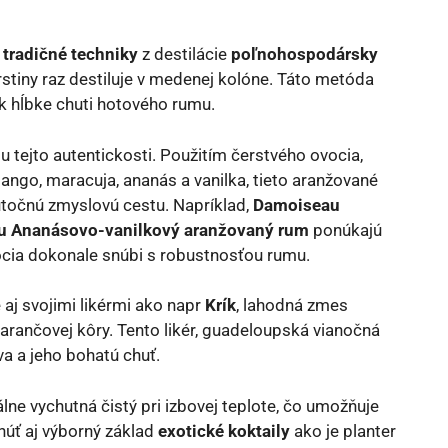
e
tradičné techniky
z destilácie
poľnohospodársky
rstiny raz destiluje v medenej kolóne. Táto metóda
 k hĺbke chuti hotového rumu.
u tejto autentickosti. Použitím čerstvého ovocia,
ngo, maracuja, ananás a vanilka, tieto aranžované
utočnú zmyslovú cestu. Napríklad,
Damoiseau
 Ananásovo-vanilkový aranžovaný rum
ponúkajú
ocia dokonale snúbi s robustnosťou rumu.
 aj svojimi likérmi ako napr
Krík
, lahodná zmes
marančovej kôry. Tento likér, guadeloupská vianočná
va a jeho bohatú chuť.
lne vychutná čistý pri izbovej teplote, čo umožňuje
núť aj výborný základ
exotické koktaily
ako je planter