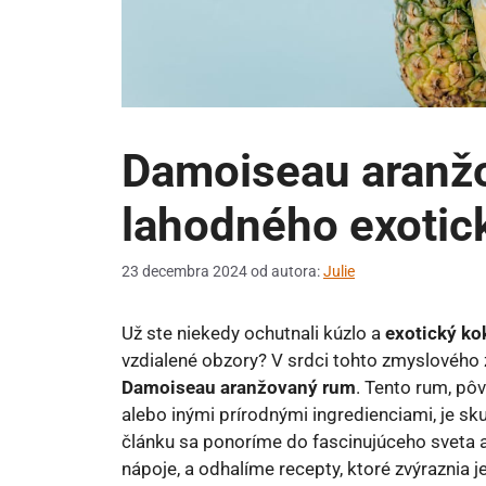
Damoiseau aranžo
lahodného exotic
23 decembra 2024
od autora:
Julie
Už ste niekedy ochutnali kúzlo a
exotický kok
vzdialené obzory? V srdci tohto zmyslového 
Damoiseau aranžovaný rum
. Tento rum, p
alebo inými prírodnými ingredienciami, je s
článku sa ponoríme do fascinujúceho sveta 
nápoje, a odhalíme recepty, ktoré zvýraznia 