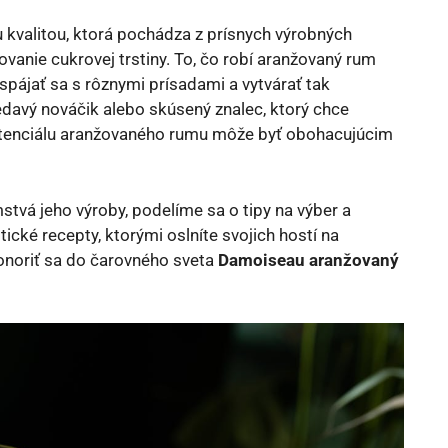
 kvalitou, ktorá pochádza z prísnych výrobných
anie cukrovej trstiny. To, čo robí aranžovaný rum
pájať sa s rôznymi prísadami a vytvárať tak
edavý nováčik alebo skúsený znalec, ktorý chce
 potenciálu aranžovaného rumu môže byť obohacujúcim
vá jeho výroby, podelíme sa o tipy na výber a
cké recepty, ktorými oslníte svojich hostí na
onoriť sa do čarovného sveta
Damoiseau aranžovaný