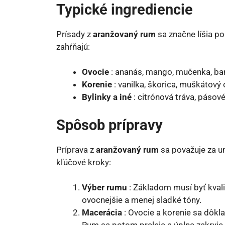
Typické ingrediencie
Prísady z
aranžovaný rum
sa značne líšia po
zahŕňajú:
Ovocie
: ananás, mango, mučenka, ba
Korenie
: vanilka, škorica, muškátový 
Bylinky a iné
: citrónová tráva, pásové
Spôsob prípravy
Príprava z
aranžovaný rum
sa považuje za um
kľúčové kroky:
Výber rumu
: Základom musí byť kval
ovocnejšie a menej sladké tóny.
Macerácia
: Ovocie a korenie sa dôkl