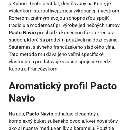
a Kubou. Tento destilát, destilovaný na Kube, je
výsledkom starostlivej zmesi vykonanej maestrom
Ronerom, známym svojou schopnosťou spojiť
tradíciu a modernosť pri výrobe jedinečných rumov.
Pacto Navio
prechádza konečnou fázou zrenia v
sudoch, ktoré sa predtým používali na dozrievanie
Sauternes, slávneho francúzskeho sladkého vína.
Táto metóda mu dáva jeho veľmi špecifické
vlastnosti a predstavuje vzácne spojenie medzi
Kubou a Francúzskom.
Aromatický profil Pacto
Navio
Na nos,
Pacto Navio
odhaľuje elegantný a
komplexný buket sušeného ovocia, kvetinové tóny,
ako aj nuansy medu, vanilky a karamelu. Použitie