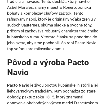
tradíciu a inováciu. Tento destilát, ktorý navrhol
Asbel Morales, známy maestro Ronero, ponúka
bohatý a komplexný chuťový zážitok. Tento
rafinovaný nápoj, ktorý je originálny vďaka zreniu v
sudoch Sauternes, skúma sladké a ovocné tóny,
pričom si zachováva robustný charakter tradičného
kubánskeho rumu. V tomto článku sa ponoríme do
jeho sveta, aby sme pochopili, čo robí Pacto Navio
top voľbou pre milovníkov rumu.
Pôvod a výroba Pacto
Navio
Pacto Navio
je živou poctou kubánskej histórii a jej
liehovarníckym tradíciám. Rum pochádza zo starej
dohody, paktu z roku 1815, ktorý znamenal
obnovenie obchodných výmen medzi Francúzskom