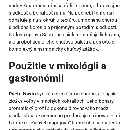
sudov Sauternes prináša ďalší rozmer, zdôrazňujúci
sladkosť a bohatosť rumu. Na podnebí tento rum
odhaľuje plnú a okrúhlu textúru, umocnenú chuťou
sladkého korenia a príjemným pozadím sladkosti.
Sudová úprava Sauternes nielen zjemňuje liehovinu,
ale aj obohacuje jeho chuťovú paletu a poskytuje
komplexný a harmonický chuťový zážitok.
Použitie v mixológii a
gastronómii
Pacto Navio
vyniká nielen čistou chuťou, ale aj ako
zložka voľby v mnohých koktailoch. Jeho bohatý
aromatický profil a dokonalá rovnováha medzi
sladkosťou a korením ho predurčujú na inovácie pri
tvorbe miešaných nápojov. Okrem toho sa dá tento