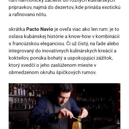
rum harmonicky začleniť do rôznych kulinárskych
prípravkov, najmä do dezertov, kde prináša exotickú
a rafinovanú nôtu.
skrátka
Pacto Navio
je oveľa viac ako len rum: je to
oslava kubánskej histórie a know-how v kombinácii
s francúzskou eleganciou. Či už čistý, na ľade alebo
integrovaný do inovatívnych kulinárskych kreácií a
kokteilov, ponúka bohatý a uspokojujúci zážitok,
ktorý svedčí o jeho zaslúženom mieste v
obmedzenom okruhu špičkových rumov.