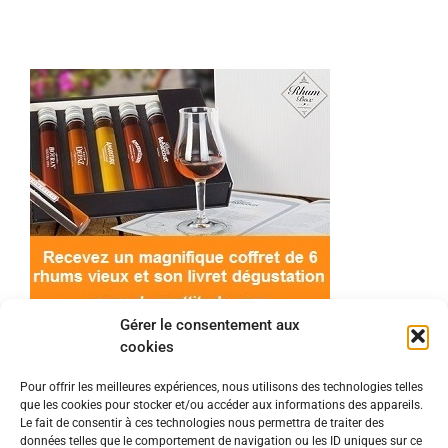
Gérer le consentement aux
cookies
Pour offrir les meilleures expériences, nous utilisons des technologies telles
que les cookies pour stocker et/ou accéder aux informations des appareils.
© 2022 Meilleur-rhum.net - Tous droits réservés
Le fait de consentir à ces technologies nous permettra de traiter des
Mentions légales
-
Politique de cookies
données telles que le comportement de navigation ou les ID uniques sur ce